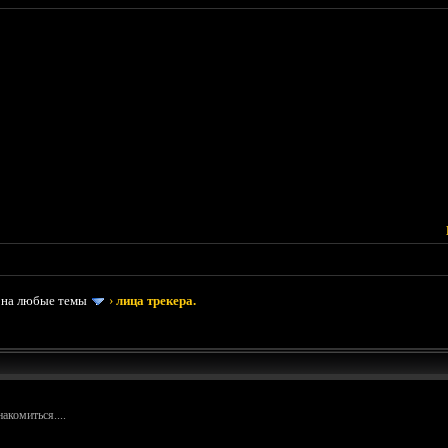
 на любые темы
›
лица трекера.
акомиться....