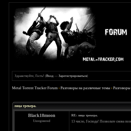
Здравствуйте, Гость! (
Вход
—
Зарегистрироваться
)
Metal Torrent Tracker Forum
›
Разговоры на различные темы
›
Разговоры
Голосов: 9 - Средняя оценка: 4.78
1
2
3
4
5
лица трекера.
Black18moon
RE: лица трекера.
Unregistered
13 число, Господа! Позвольте снова позн