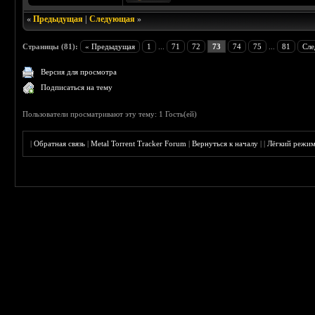
«
Предыдущая
|
Следующая
»
Страницы (81):
« Предыдущая
1
...
71
72
73
74
75
...
81
Сле
Версия для просмотра
Подписаться на тему
Пользователи просматривают эту тему: 1 Гость(ей)
|
Обратная связь
|
Metal Torrent Tracker Forum
|
Вернуться к началу
|
|
Лёгкий режи