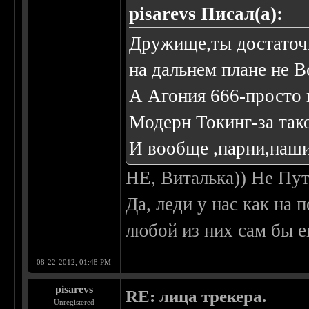
pisarevs Писал(а):
Дружище,ты достаточн
на дальнем плане не 
А Агония 666-просто 
Модерн Токинг-за так
И вообще ,парни,наши
НЕ, Виталька)) Не Пут
Да, леди у нас как на
любой из них сам бы ег
08-22-2012, 01:48 PM
pisarevs
RE: лица трекера.
Unregistered