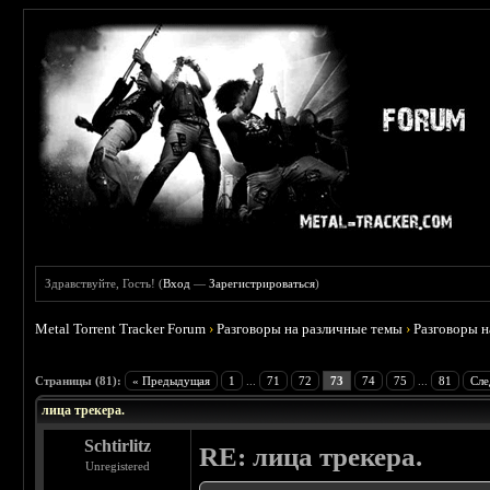
Здравствуйте, Гость! (
Вход
—
Зарегистрироваться
)
Metal Torrent Tracker Forum
›
Разговоры на различные темы
›
Разговоры 
 4.78
Страницы (81):
« Предыдущая
1
...
71
72
73
74
75
...
81
Сле
лица трекера.
Schtirlitz
RE: лица трекера.
Unregistered