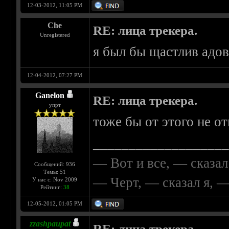
12-03-2012, 11:05 PM
Che
RE: лица трекера.
Unregistered
я был бы щастлив адо
12-04-2012, 07:27 PM
Ganelon
RE: лица трекера.
упрт
тоже бы от этого не от
__________________
— Вот и все, — сказал
Сообщений: 936
Темы: 51
— Черт, — сказал я, 
У нас с: Nov 2009
Рейтинг:
38
12-05-2012, 01:05 PM
zzashpaupat
RE: лица трекера.