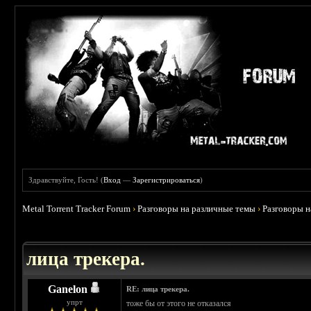
Здравствуйте, Гость! (
Вход
—
Зарегистрироваться
)
Metal Torrent Tracker Forum
›
Разговоры на различные темы
›
Разговоры 
 4.78
лица трекера.
Ganelon
RE: лица трекера.
упрт
тоже бы от этого не отказался