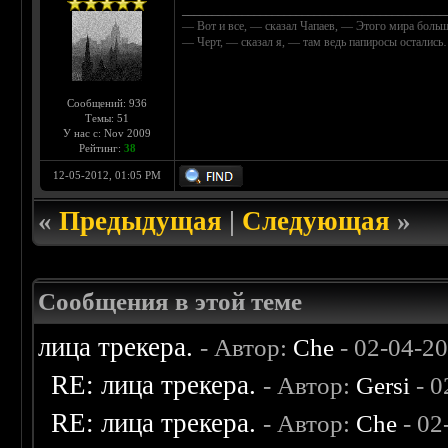
____________________________________________
— Вот и все, — сказал Чапаев, — Этого мира больш
— Черт, — сказал я, — там ведь папиросы осталис
Сообщений: 936
Темы: 51
У нас с: Nov 2009
Рейтинг:
38
12-05-2012, 01:05 PM
«
Предыдущая
|
Следующая
»
Сообщения в этой теме
лица трекера.
- Автор:
Che
- 02-04-2
RE: лица трекера.
- Автор:
Gersi
- 0
RE: лица трекера.
- Автор:
Che
- 02