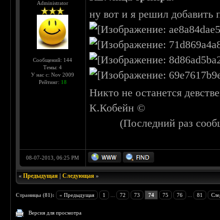
Administrator
ну вот и я решил добавить
Сообщений: 144
Темы: 4
У нас с: Nov 2009
Рейтинг:
18
Никто не останется девстве
К.Кобейн ©
(Последний раз сооб
08-07-2013, 06:25 PM
«
Предыдущая
|
Следующая
»
Страницы (81):
« Предыдущая
1
...
72
73
74
75
76
...
81
Сле
Версия для просмотра