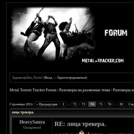
Здравствуйте, Гость! (
Вход
—
Зарегистрироваться
)
Metal Torrent Tracker Forum
›
Разговоры на различные темы
›
Разговоры 
 4.78
Страницы (81):
« Предыдущая
1
...
72
73
74
75
76
...
81
Сле
лица трекера.
HeavySanya
RE: лица трекера.
Unregistered