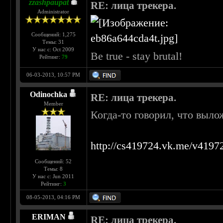
zzashpaupat
RE: лица трекера.
Administrator
Сообщений: 1,275
Темы: 31
У нас с: Oct 2009
Be true - stay brutal!
Рейтинг:
79
06-03-2013, 10:57 PM
Odinochka
RE: лица трекера.
Member
Когда-то говорил, что выло
http://cs419724.vk.me/v419
Сообщений: 52
Темы: 8
У нас с: Jun 2011
Рейтинг:
3
08-05-2013, 04:16 PM
ERIMAN
RE: лица трекера.