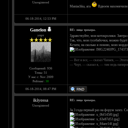
Unregistered
Maniachka, ага
Вдвоем нахомячили 
06-18-2014, 12:53 PM
Ganelon
RE: лица трекера.
упрт
Здравствуйте, мои котокролики. Завтра 
Так, что, мои гусебабочки, можно буде
Кстати, на сколько я помню, мою мордоч
__________________________________
— Вот и все, — сказал Чапаев, — Этого
— Черт, — сказал я, — там ведь папир
Сообщений: 936
Темы: 51
У нас с: Nov 2009
Рейтинг:
38
06-18-2014, 08:47 PM
ikiyossa
RE: лица трекера.
Unregistered
За 3 года первый раз на форум залез. С