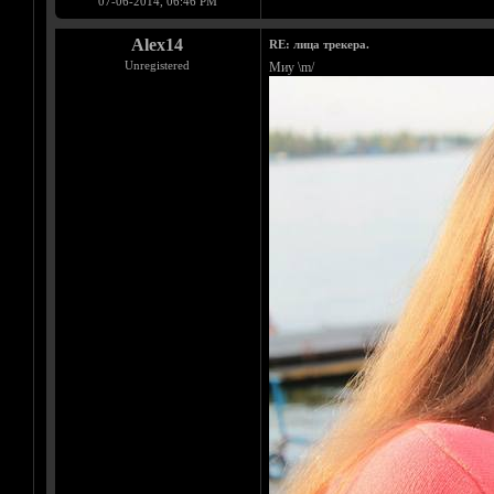
07-06-2014, 06:46 PM
Alex14
RE: лица трекера.
Unregistered
Миу \m/