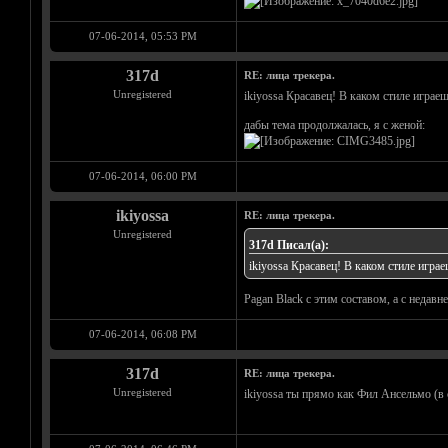
07-06-2014, 05:53 PM
317d
RE: лица трекера.
Unregistered
ikiyossa Красавец! В каком стиле играе
дабы тема продолжалась, я с женой:
07-06-2014, 06:00 PM
ikiyossa
RE: лица трекера.
Unregistered
317d Писал(а):
ikiyossa Красавец! В каком стиле играе
Pagan Black с этим составом, а с недав
07-06-2014, 06:08 PM
317d
RE: лица трекера.
Unregistered
ikiyossa ты прямо как Фил Ансельмо (в