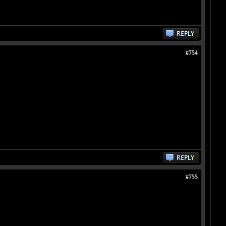
#754
#755