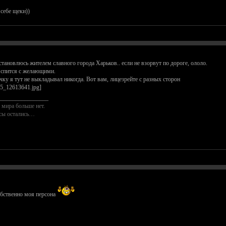
себе щеки))
становлюсь жителем славного города Харьков.. если не взорвут по дороге, ололо.
т спится с желающими.
ку я тут не выкладывал никогда. Вот вам, лицезрейте с разных сторон
________________
 мира больше нет.
осы остались…
обственно моя персона