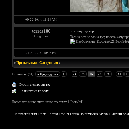
09-22-2014, 11:24 AM
terras100
RE: лица трекера.
Unregistered
Только вот не давно тут, просто хочу пр
01-21-2015, 10:07 PM
«
Предыдущая
|
Следующая
»
Страницы (81):
« Предыдущая
1
...
74
75
76
77
78
...
81
С
Версия для просмотра
Подписаться на тему
Пользователи просматривают эту тему: 1 Гость(ей)
|
Обратная связь
|
Metal Torrent Tracker Forum
|
Вернуться к началу
|
|
Лёгкий реж