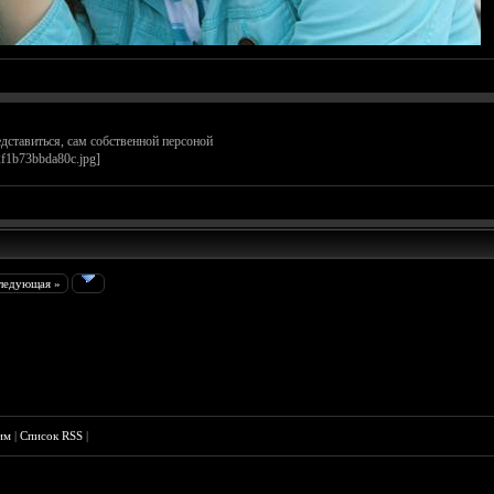
едставиться, сам собственной персоной
ледующая »
им
|
Список RSS
|