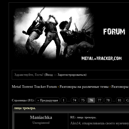
Здравствуйте, Гость! (
Вход
—
Зарегистрироваться
)
Metal Torrent Tracker Forum
›
Разговоры на различные темы
›
Разговоры
Голосов: 9 - Средняя оценка: 4.78
1
2
3
4
5
Страницы (81):
« Предыдущая
1
...
74
75
76
77
78
...
81
С
лица трекера.
Maniachka
RE: лица трекера.
Unregistered
Alex14, откармливаешь своего мужчину