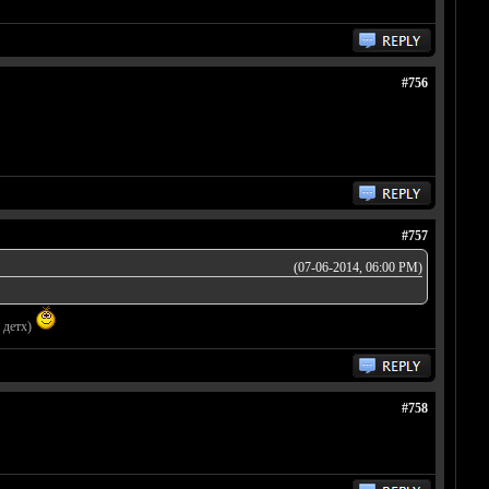
#756
#757
(07-06-2014, 06:00 PM)
 детх)
#758