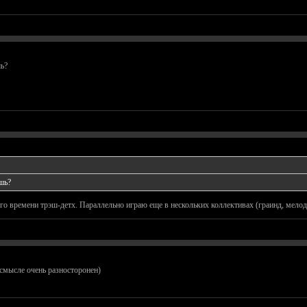
шь?
шь?
него времени трэш-детх. Параллельно играю еще в нескольких коллективах (граинд, мелод
 смысле очень разносторонен)