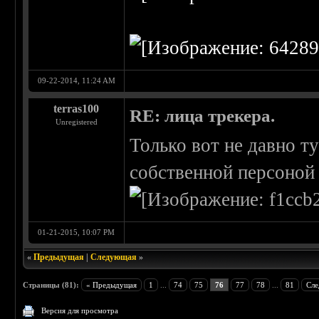
09-22-2014, 11:24 AM
terras100
RE: лица трекера.
Unregistered
Только вот не давно ту
собственной персоной
01-21-2015, 10:07 PM
«
Предыдущая
|
Следующая
»
Страницы (81):
« Предыдущая
1
...
74
75
76
77
78
...
81
Сле
Версия для просмотра