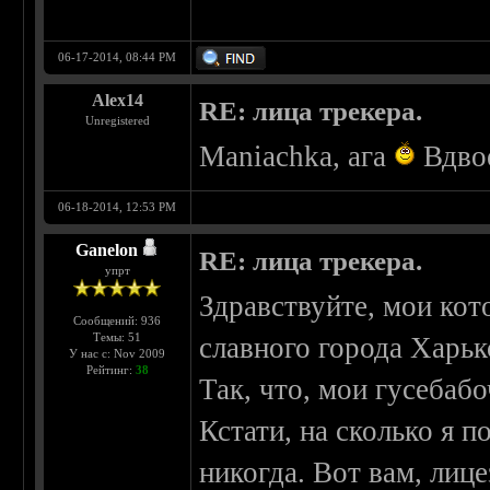
06-17-2014, 08:44 PM
Alex14
RE: лица трекера.
Unregistered
Maniachka, ага
Вдвое
06-18-2014, 12:53 PM
Ganelon
RE: лица трекера.
упрт
Здравствуйте, мои кот
Сообщений: 936
Темы: 51
славного города Харько
У нас с: Nov 2009
Рейтинг:
38
Так, что, мои гусебаб
Кстати, на сколько я 
никогда. Вот вам, лиц