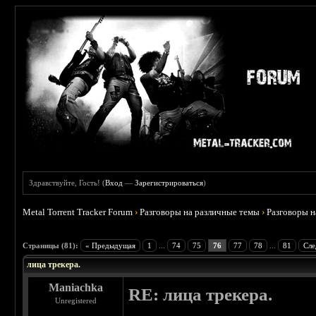
Здравствуйте, Гость! (
Вход
—
Зарегистрироваться
)
Metal Torrent Tracker Forum
›
Разговоры на различные темы
›
Разговоры 
 4.78
Страницы (81):
« Предыдущая
1
...
74
75
76
77
78
...
81
Сле
лица трекера.
Maniachka
RE: лица трекера.
Unregistered