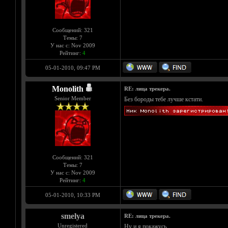
Сообщений: 321
Темы: 7
У нас с: Nov 2009
Рейтинг:
4
05-01-2010, 09:47 PM
Monolith
RE: лица трекера.
Senior Member
Без бороды тебе лучше кстати.
Сообщений: 321
Темы: 7
У нас с: Nov 2009
Рейтинг:
4
05-01-2010, 10:33 PM
smelya
RE: лица трекера.
Unregistered
Ну и я покажусь...