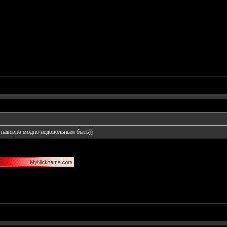
о наверно модно недовольным быть))