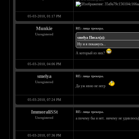
05-03-2010, 01:17 PM
Munkie
RE: лица трекера.
Unregistered
smelya Писал(а):
Ну и я покажусь...
А который из них?
05-03-2010, 04:06 PM
smelya
RE: лица трекера.
Unregistered
Да уж явно не негр
05-03-2010, 07:24 PM
ImmoraliSSt
RE: лица трекера.
Unregistered
а почему бы и нет.. ничему не удивлюсь)
05-03-2010, 07:36 PM