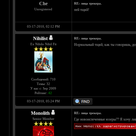
Che
RE: лица трекера.
Unregistered
пей тщяй!
03-17-2010, 02:12 PM
Nihilist
RE: лица трекера.
Ex Nihilo Nihil Fit
Нормальный тщяй, как ты говоришь, доро
Сообщений: 710
Темы: 32
У нас с: Sep 2009
Рейтинг:
42
03-17-2010, 05:24 PM
Monolith
RE: лица трекера.
Senior Member
Где новоиспеченные юзеры?? Я хочу