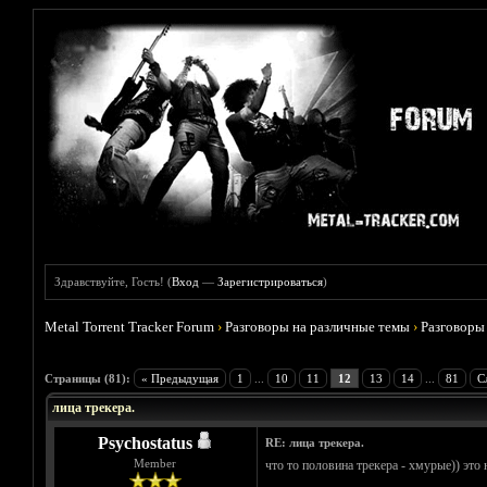
Здравствуйте, Гость! (
Вход
—
Зарегистрироваться
)
Metal Torrent Tracker Forum
›
Разговоры на различные темы
›
Разговоры
Голосов: 9 - Средняя оценка: 4.78
1
2
3
4
5
Страницы (81):
« Предыдущая
1
...
10
11
12
13
14
...
81
С
лица трекера.
Psychostatus
RE: лица трекера.
Member
что то половина трекера - хмурые)) это