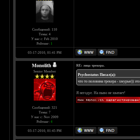
Сообщений: 110
Темы: 4
У нас с: Feb 2010
Рейтинг:
1
03-17-2010, 01:41 PM
Monolith
RE: лица трекера.
Senior Member
Psychostatus Писал(а):
что то половина трекера - хмурые)) эт
Я негодуе. На пыво не хватает!
Сообщений: 321
Темы: 7
У нас с: Nov 2009
Рейтинг:
4
03-17-2010, 01:45 PM