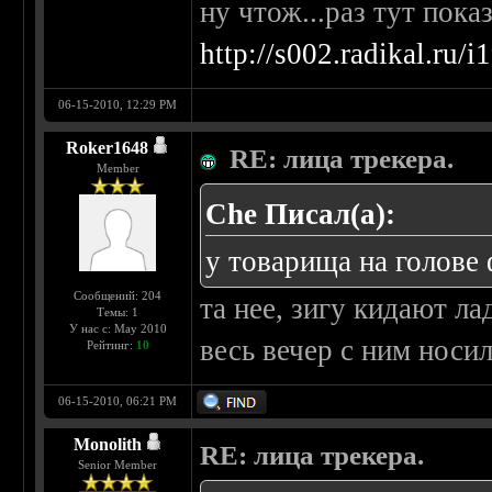
ну чтож...раз тут пока
http://s002.radikal.ru/
06-15-2010, 12:29 PM
Roker1648
RE: лица трекера.
Member
Che Писал(а):
у товарища на голове
Сообщений: 204
та нее, зигу кидают л
Темы: 1
У нас с: May 2010
весь вечер с ним носи
Рейтинг:
10
06-15-2010, 06:21 PM
Monolith
RE: лица трекера.
Senior Member