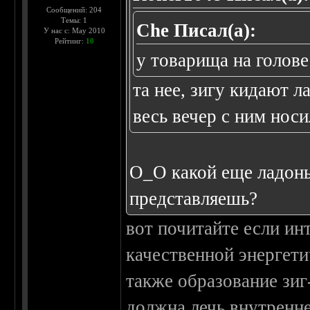
Сообщений: 204
Темы: 1
Che Писал(а):
У нас с: May 2010
Рейтинг:
10
у товарища на голове
та нее, зигу кидают л
весь вечер с ним носи
О_О какой еще ладонь
представляешь?
вот почитайте если ин
качественной энергет
также образование зиг
должна лечь внутренн