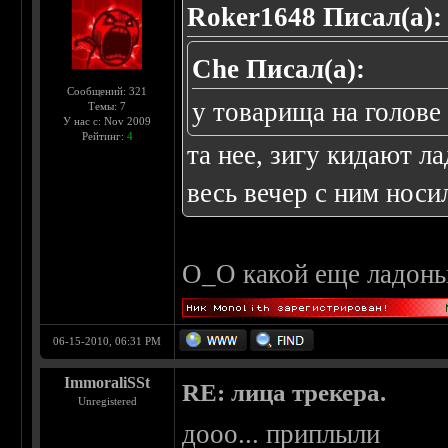
Roker1648 Писал(а):
Che Писал(а):
Сообщений: 321
у товарища на голове
Темы: 7
У нас с: Nov 2009
Рейтинг:
4
та нее, зигу кидают л
весь вечер с ним носи
О_О какой еще ладонь
06-15-2010, 06:31 PM
ImmoraliSSt
RE: лица трекера.
Unregistered
дооо... приплыли