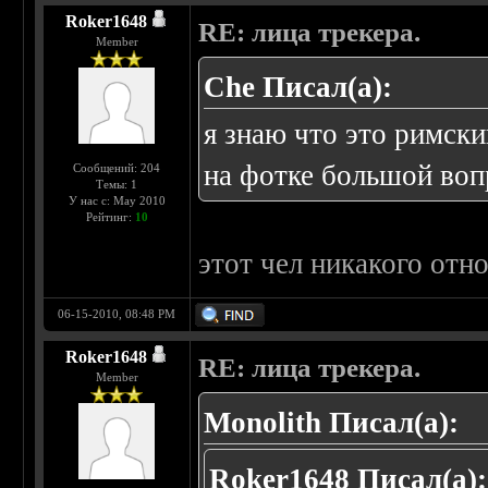
Roker1648
RE: лица трекера.
Member
Che Писал(а):
я знаю что это римски
на фотке большой воп
Сообщений: 204
Темы: 1
У нас с: May 2010
Рейтинг:
10
этот чел никакого отн
06-15-2010, 08:48 PM
Roker1648
RE: лица трекера.
Member
Monolith Писал(а):
Roker1648 Писал(а):