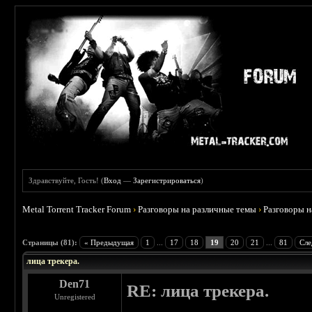
Здравствуйте, Гость! (
Вход
—
Зарегистрироваться
)
Metal Torrent Tracker Forum
›
Разговоры на различные темы
›
Разговоры 
 4.78
Страницы (81):
« Предыдущая
1
...
17
18
19
20
21
...
81
Сле
лица трекера.
Den71
RE: лица трекера.
Unregistered