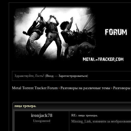
Здравствуйте, Гость! (
Вход
—
Зарегистрироваться
)
Metal Torrent Tracker Forum
›
Разговоры на различные темы
›
Разговоры
Голосов: 9 - Средняя оценка: 4.78
1
2
3
4
5
лица трекера.
ironjack78
RE: лица трекера.
Unregistered
Missing_Link, извинити за необразованн