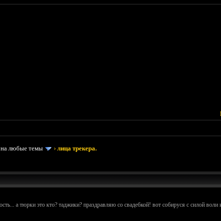
 на любые темы
›
лица трекера.
ость... а тюрки это кто? таджики? праздравляю со свадебкой! вот собируся с силой воли 