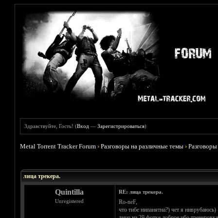
Здравствуйте, Гость! (
Вход
—
Зарегистрироваться
)
Metal Torrent Tracker Forum
›
Разговоры на различные темы
›
Разговоры
Голосов: 9 - Средняя оценка: 4.78
1
2
3
4
5
лица трекера.
Quintilla
RE: лица трекера.
Unregistered
Ro-neF,
что тибе нипанятна?) чет я ниврубаюсь)
лицо на 2й фотке доброе ибо тренеровка