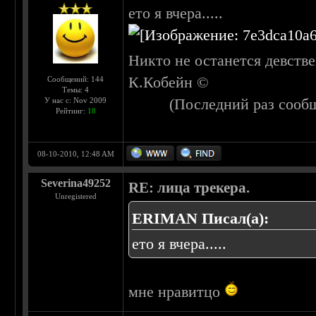
ето я вчера.....
Никто не останется девстве
К.Кобейн ©
Сообщений: 144
Темы: 4
(Последний раз сооб
У нас с: Nov 2009
Рейтинг:
18
08-10-2010, 12:48 AM
Severina49252
RE: лица трекера.
Unregistered
ERIMAN Писал(а):
ето я вчера.....
мне нравитцо