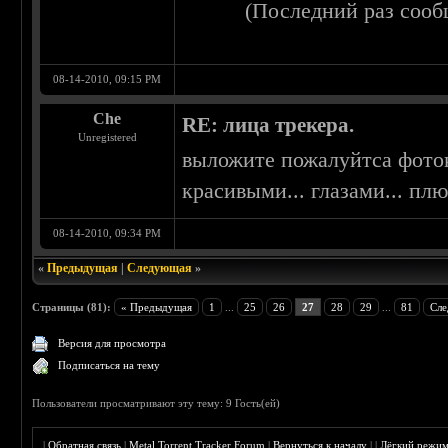
(Последний раз сооб
08-14-2010, 09:15 PM
Che
RE: лица трекера.
Unregistered
выложите пожалуйтса фоток
красивыми... глазами... пл
08-14-2010, 09:34 PM
«
Предыдущая
|
Следующая
»
Страницы (81):
« Предыдущая
1
...
25
26
27
28
29
...
81
Сле
Версия для просмотра
Подписаться на тему
Пользователи просматривают эту тему: 9 Гость(ей)
|
Обратная связь
|
Metal Torrent Tracker Forum
|
Вернуться к началу
|
|
Лёгкий режи