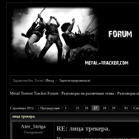
Здравствуйте, Гость! (
Вход
—
Зарегистрироваться
)
Metal Torrent Tracker Forum
›
Разговоры на различные темы
›
Разговоры 
 4.78
Страницы (81):
« Предыдущая
1
...
25
26
27
28
29
...
81
Сле
лица трекера.
Ater_Striga
RE: лица трекера.
Unregistered