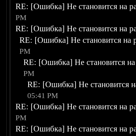
RE: [Ошибка] Не становится на р
PM
RE: [Ошибка] Не становится на р
RE: [Ошибка] Не становится на 
PM
RE: [Ошибка] Не становится на
PM
RE: [Ошибка] Не становится н
05:41 PM
RE: [Ошибка] Не становится на р
PM
RE: [Ошибка] Не становится на р