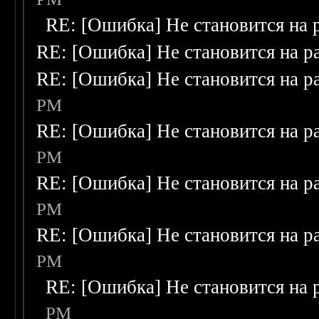
RE: [Ошибка] Не становится на 
RE: [Ошибка] Не становится на р
RE: [Ошибка] Не становится на р
PM
RE: [Ошибка] Не становится на р
PM
RE: [Ошибка] Не становится на р
PM
RE: [Ошибка] Не становится на р
PM
RE: [Ошибка] Не становится на 
PM