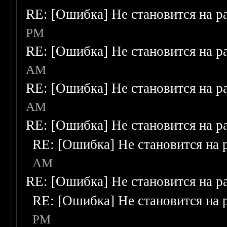
RE: [Ошибка] Не становится на р
PM
RE: [Ошибка] Не становится на р
AM
RE: [Ошибка] Не становится на р
AM
RE: [Ошибка] Не становится на р
RE: [Ошибка] Не становится на 
AM
RE: [Ошибка] Не становится на р
RE: [Ошибка] Не становится на 
PM