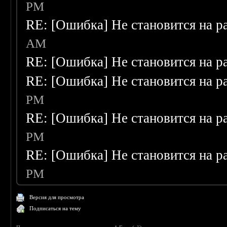
PM
RE: [Ошибка] Не становится на р
AM
RE: [Ошибка] Не становится на р
RE: [Ошибка] Не становится на р
PM
RE: [Ошибка] Не становится на р
PM
RE: [Ошибка] Не становится на р
PM
Версия для просмотра
Подписаться на тему