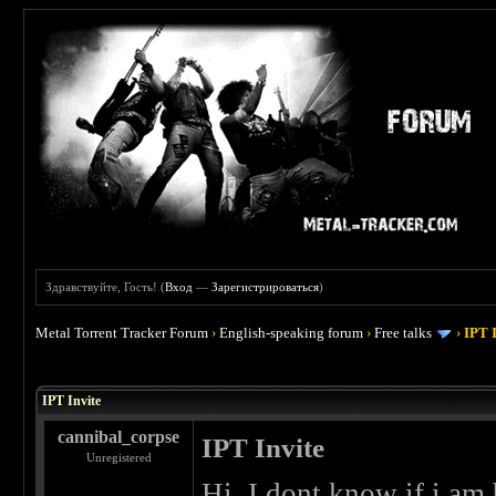
Здравствуйте, Гость! (
Вход
—
Зарегистрироваться
)
Metal Torrent Tracker Forum
›
English-speaking forum
›
Free talks
›
IPT 
 0
IPT Invite
cannibal_corpse
IPT Invite
Unregistered
Hi. I dont know if i am b