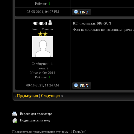
Рейтинг:
1
05-05-2021, 04:07 PM
909090
RE: Фестиваль BIG GUN
Junior Member
Фест не состоялся по известным причин
Сообщений: 11
Темы: 2
У нас с: Oct 2014
Рейтинг:
1
09-16-2021, 11:24 AM
«
Предыдущая
|
Следующая
»
Версия для просмотра
Подписаться на тему
Пользователи просматривают эту тему: 1 Гость(ей)