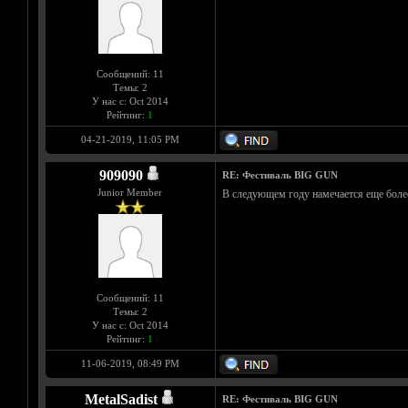
Сообщений: 11
Темы: 2
У нас с: Oct 2014
Рейтинг:
1
04-21-2019, 11:05 PM
909090
RE: Фестиваль BIG GUN
Junior Member
В следующем году намечается еще более к
Сообщений: 11
Темы: 2
У нас с: Oct 2014
Рейтинг:
1
11-06-2019, 08:49 PM
MetalSadist
RE: Фестиваль BIG GUN