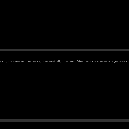
рутой лайн-ап. Crematory, Freedom Call, Elvenking, Stratovarius и еще куча подобных к