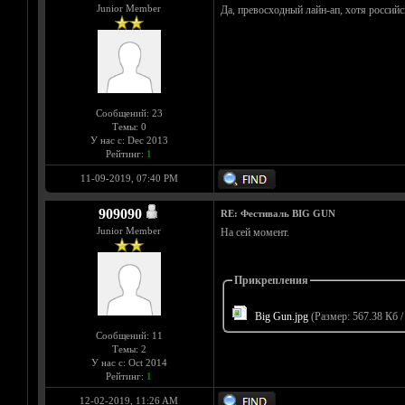
Junior Member
Да, превосходный лайн-ап, хотя российс
Сообщений: 23
Темы: 0
У нас с: Dec 2013
Рейтинг:
1
11-09-2019, 07:40 PM
909090
RE: Фестиваль BIG GUN
Junior Member
На сей момент.
Прикрепления
Big Gun.jpg
(Размер: 567.38 Кб /
Сообщений: 11
Темы: 2
У нас с: Oct 2014
Рейтинг:
1
12-02-2019, 11:26 AM