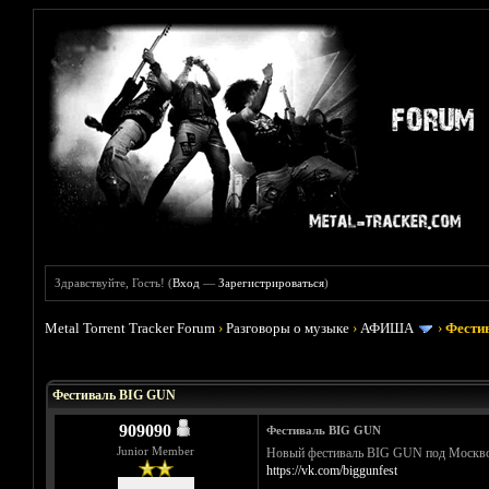
Здравствуйте, Гость! (
Вход
—
Зарегистрироваться
)
Metal Torrent Tracker Forum
›
Разговоры о музыке
›
АФИША
›
Фести
Голосов: 0 - Средняя оценка: 0
1
2
3
4
5
Фестиваль BIG GUN
909090
Фестиваль BIG GUN
Junior Member
Новый фестиваль BIG GUN под Москвой в
https://vk.com/biggunfest