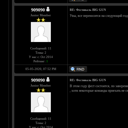
909090
RE: Фестиваль BIG GUN
Junior Member
Увы, все переносится на следующий год
Сообщений: 11
Темы: 2
У нас с: Oct 2014
Рейтинг:
1
05-05-2020, 07:52 PM
909090
RE: Фестиваль BIG GUN
Junior Member
В этом году фест состоится, по заверен
, хотя некоторые команды приехать не с
Сообщений: 11
Темы: 2
У нас с: Oct 2014