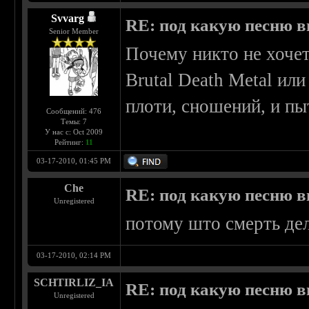
Svvarg
RE: под какую песню в
Senior Member
Почему никто не хочет
Brutal Death Metal ил
плоти, сношений, и пы
Сообщений: 476
Темы: 7
У нас с: Oct 2009
Рейтинг:
11
03-17-2010, 01:45 PM
Che
RE: под какую песню в
Unregistered
потому што смерть дел
03-17-2010, 02:14 PM
SCHTIRLIZ_IA
RE: под какую песню в
Unregistered