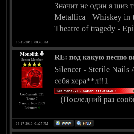
Значит не один я шиз 
Metallica - Whiskey in t
Theatre of tragedy - Ep
03-15-2010, 08:46 PM
Monolith
RE: под какую песню в
Senior Member
Silencer - Sterile Nai
себя хера**л!!1
Сообщений: 321
(Последний раз сооб
Темы: 7
У нас с: Nov 2009
Рейтинг:
4
03-17-2010, 01:27 PM