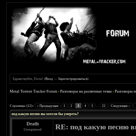
Здравствуйте, Гость! (
Вход
—
Зарегистрироваться
)
Metal Torrent Tracker Forum
›
Разговоры на различные темы
›
Разговоры 
 4.75
Страницы (22):
« Предыдущая
1
2
3
4
5
...
22
Следующая »
под какую песню вы хотели бы умереть?
Death
RE: под какую песню в
Unregistered