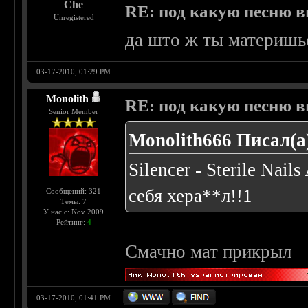
Che
RE: под какую песню в
Unregistered
да што ж ты материшьс
03-17-2010, 01:29 PM
Monolith
RE: под какую песню в
Senior Member
Monolith666 Писал(а
Silencer - Sterile Nai
себя хера**л!!1
Сообщений: 321
Темы: 7
У нас с: Nov 2009
Рейтинг:
4
Смачно мат прикрыл
03-17-2010, 01:41 PM