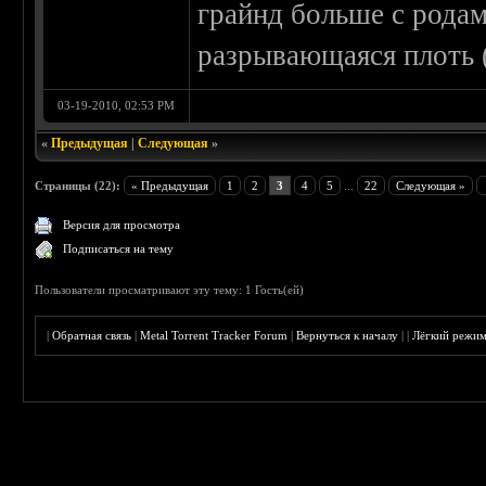
грайнд больше с родам
разрывающаяся плоть (
03-19-2010, 02:53 PM
«
Предыдущая
|
Следующая
»
Страницы (22):
« Предыдущая
1
2
3
4
5
...
22
Следующая »
Версия для просмотра
Подписаться на тему
Пользователи просматривают эту тему: 1 Гость(ей)
|
Обратная связь
|
Metal Torrent Tracker Forum
|
Вернуться к началу
|
|
Лёгкий режи