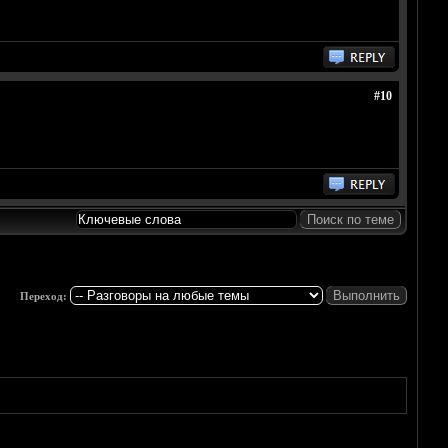
#10
Переход: