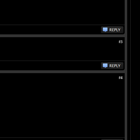
#3
#4