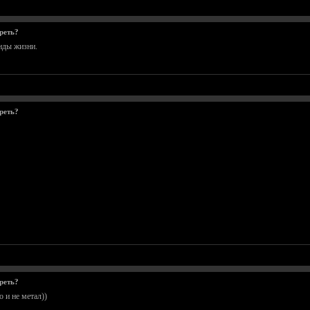
реть?
нды жизни.
реть?
реть?
о и не метал))