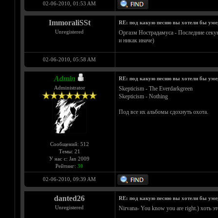
02-06-2010, 01:53 AM
ImmoraliSSt
RE: под какую песню вы хотели бы уме
Unregistered
Оргазм Нострадамуса - Последние секу
и никак иначе)
02-06-2010, 05:58 AM
Admin
RE: под какую песню вы хотели бы уме
Administrator
Skepticism - The Everdarkgreen
Skepticism - Nothing
Под все их альбомы сдохнуть охота.
Сообщений: 512
Темы: 21
У нас с: Jan 2009
Рейтинг:
30
02-06-2010, 09:39 AM
danted26
RE: под какую песню вы хотели бы уме
Unregistered
Nirvana- You know you are right.) хоть эт