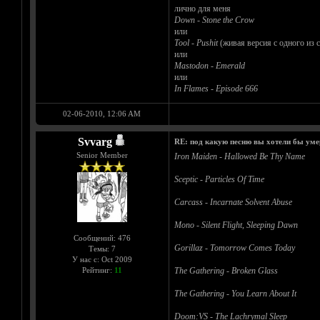
лично для меня
Down - Stone the Crow
или
Tool - Pushit
(живая версия с одного из 
или
Mastodon - Emerald
или
In Flames - Episode 666
02-06-2010, 12:06 AM
Svvarg
RE: под какую песню вы хотели бы уме
Senior Member
Iron Maiden - Hallowed Be Thy Name
Sceptic - Particles Of Time
Carcass - Incarnate Solvent Abuse
Mono - Silent Flight, Sleeping Dawn
Сообщений: 476
Gorillaz - Tomorrow Comes Today
Темы: 7
У нас с: Oct 2009
Рейтинг:
11
The Gathering - Broken Glass
The Gathering - You Learn About It
Doom:VS - The Lachrymal Sleep