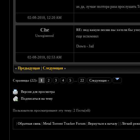
ах да, лучше полтора раза прослушать T
02-08-2010, 12:20 AM
Che
RE: под какую песню вы хотели бы уме
Unregistered
еще вспомнил
Down - Jail
02-08-2010, 02:53 AM
«
Предыдущая
|
Следующая
»
Страницы (22):
1
2
3
4
5
...
22
Следующая »
Версия для просмотра
Подписаться на тему
Пользователи просматривают эту тему: 2 Гость(ей)
|
Обратная связь
|
Metal Torrent Tracker Forum
|
Вернуться к началу
|
|
Лёгкий реж