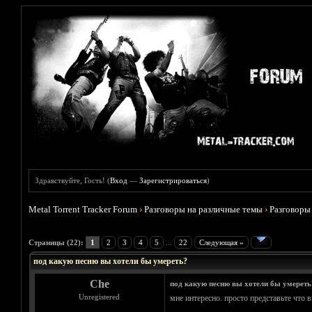
Здравствуйте, Гость! (
Вход
—
Зарегистрироваться
)
Metal Torrent Tracker Forum
›
Разговоры на различные темы
›
Разговоры
Голосов: 4 - Средняя оценка: 4.75
1
2
3
4
5
Страницы (22):
1
2
3
4
5
...
22
Следующая »
под какую песню вы хотели бы умереть?
Che
под какую песню вы хотели бы умереть
Unregistered
мне интересно. просто представьте что в