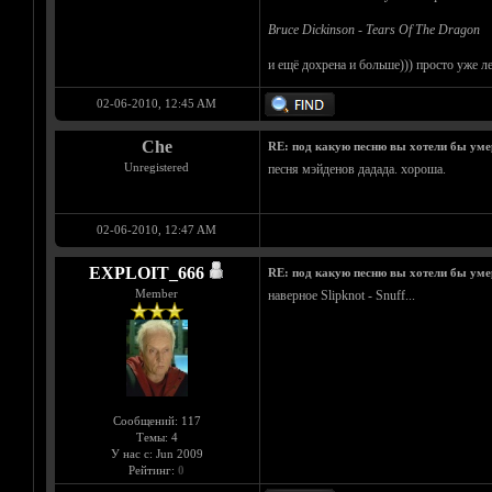
Bruce Dickinson - Tears Of The Dragon
и ещё дохрена и больше))) просто уже л
02-06-2010, 12:45 AM
Che
RE: под какую песню вы хотели бы уме
Unregistered
песня мэйденов дадада. хороша.
02-06-2010, 12:47 AM
EXPLOIT_666
RE: под какую песню вы хотели бы уме
Member
наверное Slipknot - Snuff...
Сообщений: 117
Темы: 4
У нас с: Jun 2009
Рейтинг:
0