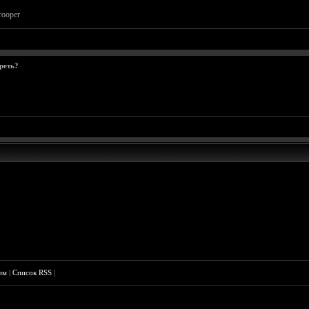
rooper
реть?
им
|
Список RSS
|