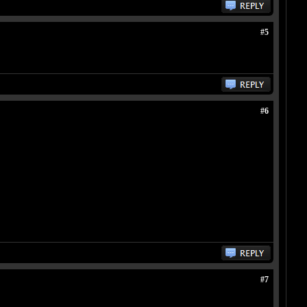
#5
#6
#7