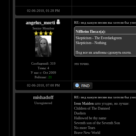
02-06-2010, 01:28 PM
angelus_morti
RE: под какую песню вы хотели бы уме
Senior Member
Niflheim Писал(а):
Skepticism - The Everdarkgreen
Skepticism - Nothing
Под все их альбомы сдохнуть охота.
Сообщений: 319
это точно.
Темы: 4
У нас с: Oct 2009
Рейтинг:
21
02-06-2010, 07:00 PM
mishadoff
RE: под какую песню вы хотели бы уме
Unregistered
Iron Maiden
што угодно, но лучше:
Children of The Damned
Duelists
Hallowed be thy name
Seventh son of the Seventh Son
No more Tears
Brave New World