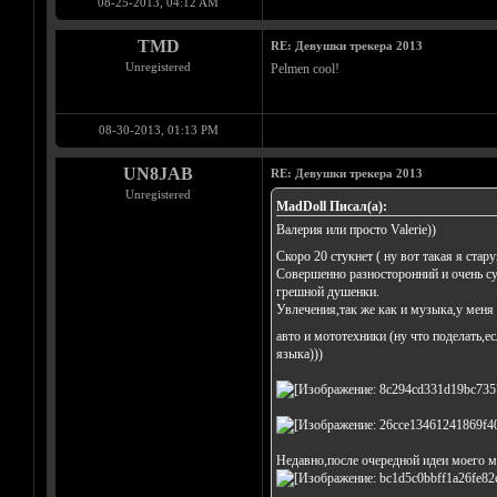
08-25-2013, 04:12 AM
TMD
RE: Девушки трекера 2013
Unregistered
Pelmen cool!
08-30-2013, 01:13 PM
UN8JAB
RE: Девушки трекера 2013
Unregistered
MadDoll Писал(а):
Валерия или просто Valerie))
Скоро 20 стукнет ( ну вот такая я ста
Совершенно разносторонний и очень сум
грешной душенки.
Увлечения,так же как и музыка,у меня
авто и мототехники (ну что поделать,е
языка)))
Недавно,после очередной идеи моего мо