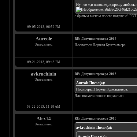
Ну что ж,и напоследок,прошу любить и
c бритым виском просто потрясно! ГО
09-05-2013, 06:52 PM
Aureole
RE: Девушки трекера 2013
Unregistered
Посмотрел.Поржал.Кунсткамера.
09-21-2013, 09:43 PM
avkruchinin
RE: Девушки трекера 2013
Unregistered
Aureole Писал(а):
Посмотрел.Поржал.Кунсткамера.
Для тяжмета вполне нормально.
09-22-2013, 11:18 AM
Alex14
RE: Девушки трекера 2013
Unregistered
avkruchinin Писал(а):
Aureole Писал(а):