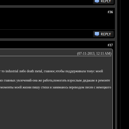
#36
#37
(07-11-2013, 12:11 AM)
 industrial либо death metal, главное,чтобы поддерживала тонус моей
из главных увлечений-она же работа,помогать взрослым дядькам в ремонте
е моменты моей жизни пишу стихи и занимаюсь переводом песен с немецкого