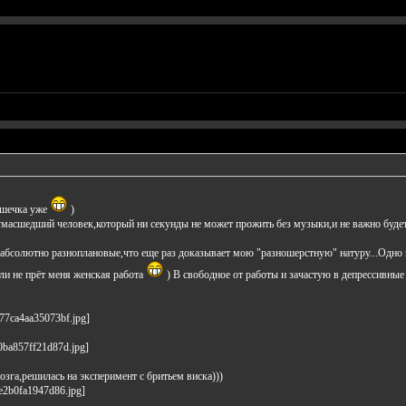
рушечка уже
)
асшедший человек,который ни секунды не может прожить без музыки,и не важно будет то
 абсолютно разноплановые,что еще раз доказывает мою "разношерстную" натуру...Одно 
сли не прёт меня женская работа
) В свободное от работы и зачастую в депрессивны
зга,решилась на эксперимент с бритьем виска)))