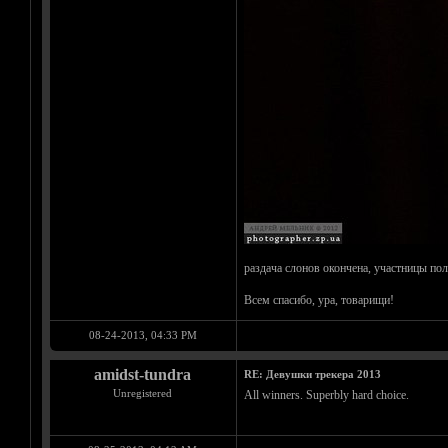
раздача слонов окончена, участницы по
Всем спасибо, ура, товарищи!
08-24-2013, 04:33 PM
amidst-tundra
RE: Девушки трекера 2013
Unregistered
All winners. Superbly hard choice.