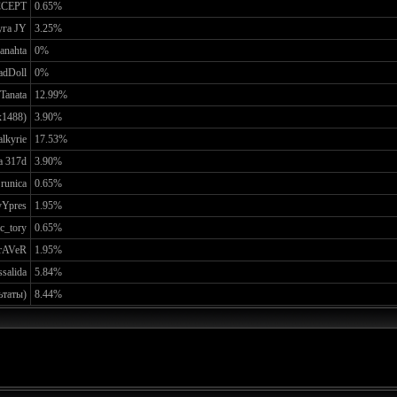
CCEPT
0.65%
уга JY
3.25%
anahta
0%
dDoll
0%
Tanata
12.99%
x1488)
3.90%
lkyrie
17.53%
а 317d
3.90%
runica
0.65%
yYpres
1.95%
c_tory
0.65%
rAVeR
1.95%
ssalida
5.84%
ьтаты)
8.44%