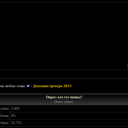
 на любые темы
›
Девушки трекера 2013
Опрос: кто тут няшка?
Опрос закрыт.
urfina
2.60%
Ленок
0%
Pelmen
35.71%