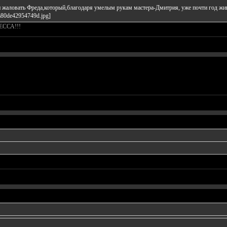
 жаловать Фреда,который,благодаря умелым рукам мастера-Дмитрия, уже почти год живе
ТЕССА!!!