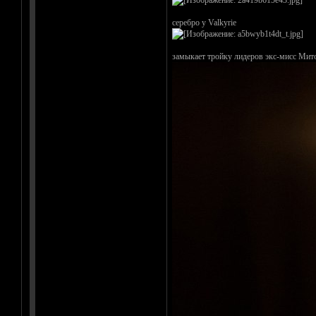
серебро у Valkyrie
замыкает тройку лидеров экс-мисс Мито