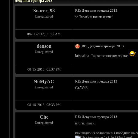
Девушки трекера 2013
Soarer_93
RE: Девушки трекера 2013
Unregistered
за Tanat'y и никак иначе!
08-11-2013, 11:02 AM
densou
RE: Девушки трекера 2013
Unregistered
krissalida. Также испанском языке
08-15-2013, 05:37 PM
NoMyAC
RE: Девушки трекера 2013
Unregistered
GrAVeR
08-18-2013, 03:33 PM
Che
RE: Девушки трекера 2013
Unregistered
итоги, итоги.
как видно из голосования победила на се