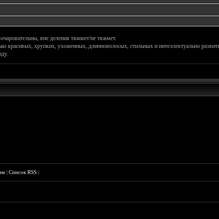
 очаровательны, вне деления тяжмет/не тяжмет.
ько красивых, хрупких, ухоженных, длинноволосых, стильных и интеллектуально развиты
нду.
им
|
Список RSS
|