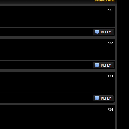
Режимы темы
#31
#32
#33
#34