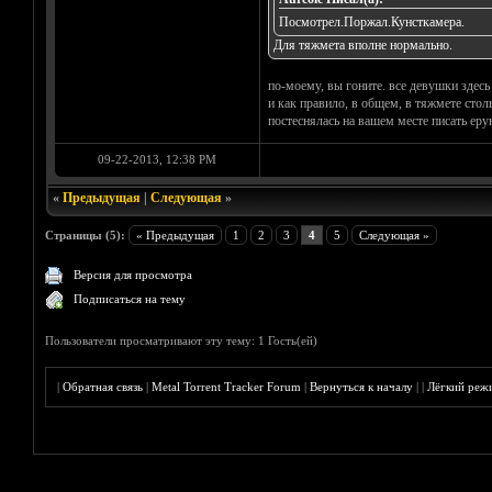
Посмотрел.Поржал.Кунсткамера.
Для тяжмета вполне нормально.
по-моему, вы гоните. все девушки здесь
и как правило, в общем, в тяжмете стол
постеснялась на вашем месте писать еру
09-22-2013, 12:38 PM
«
Предыдущая
|
Следующая
»
Страницы (5):
« Предыдущая
1
2
3
4
5
Следующая »
Версия для просмотра
Подписаться на тему
Пользователи просматривают эту тему: 1 Гость(ей)
|
Обратная связь
|
Metal Torrent Tracker Forum
|
Вернуться к началу
|
|
Лёгкий реж