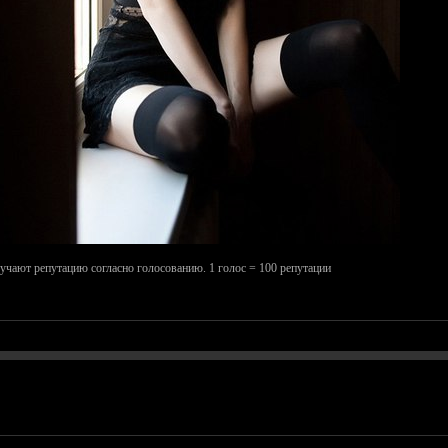
лучают репутацию согласно голосованию. 1 голос = 100 репутации