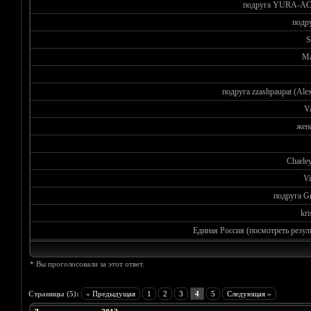
подруга YURA-A
подр
S
Ma
подруга zzashpaupat (Ale
Va
жен
Charle
Vi
подруга G
kri
Единая Россия (посмотреть резул
* Вы проголосовали за этот ответ.
Голосов: 3 - Средняя оценка: 5
1
2
3
4
5
Страницы (5):
« Предыдущая
1
2
3
4
5
Следующая »