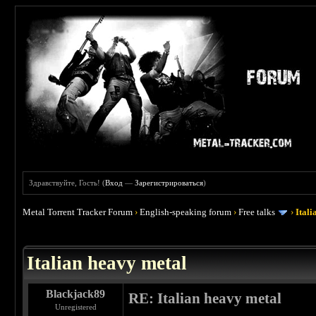
Здравствуйте, Гость! (
Вход
—
Зарегистрироваться
)
Metal Torrent Tracker Forum
›
English-speaking forum
›
Free talks
›
Ital
 4.5
Italian heavy metal
Blackjack89
RE: Italian heavy metal
Unregistered