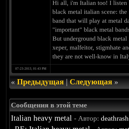
Hi all, i'm Italian too! I list
black metal italian scene: th
band that will play at metal d
"important" black metal bands
But underground black metal i
xeper, malfeitor, stigmhate 
they are not well-know in Ital
07-23-2013, 01:43 PM
«
Предыдущая
|
Следующая
»
Сообщения в этой теме
Italian heavy metal
- Автор:
deathras