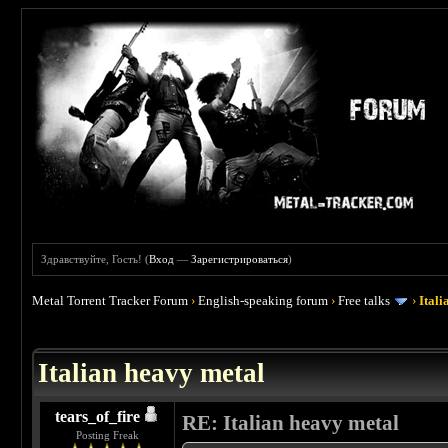
Здравствуйте, Гость! (
Вход
—
Зарегистрироваться
)
Metal Torrent Tracker Forum
›
English-speaking forum
›
Free talks
›
Ital
 4.5
Italian heavy metal
tears_of_fire
RE: Italian heavy metal
Posting Freak