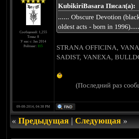
KubikiriBasara Писал(а):
...... Obscure Devotion (blac
oldest acts - born in 1996)....
Сообщений: 1,255
Темы: 8
У нас с: Jan 2014
STRANA OFFICINA, VAN
Рейтинг:
115
SADIST, VANEXA, BULLDOZ
(Последний раз сооб
09-08-2014, 04:38 PM
«
Предыдущая
|
Следующая
»