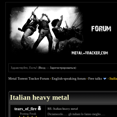
Здравствуйте, Гость! (
Вход
—
Зарегистрироваться
)
Metal Torrent Tracker Forum
›
English-speaking forum
›
Free talks
›
Ital
 4.5
Italian heavy metal
tears_of_fire
RE: Italian heavy metal
Posting Freak
Diciamocelo...... gli italiani lo fanno meglio......