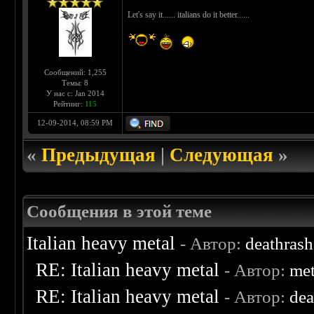
Let's say it...... italians do it better......
Сообщений: 1,255
Темы: 8
У нас с: Jan 2014
Рейтинг:
115
12-09-2014, 08:59 PM
«
Предыдущая
|
Следующая
»
Сообщения в этой теме
Italian heavy metal
- Автор:
deathras
RE: Italian heavy metal
- Автор:
met
RE: Italian heavy metal
- Автор:
de