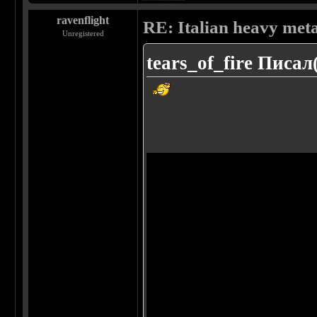
ravenflight
RE: Italian heavy meta
Unregistered
tears_of_fire Писал(