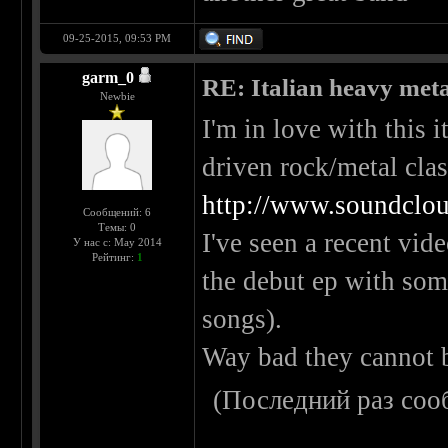
09-25-2015, 09:53 PM
garm_0
RE: Italian heavy meta
Newbie
I'm in love with this 
driven rock/metal clas
http://www.soundclo
Сообщений: 6
Темы: 0
I've seen a recent vid
У нас с: May 2014
Рейтинг:
1
the debut ep with som
songs).
Way bad they cannot b
(Последний раз соо