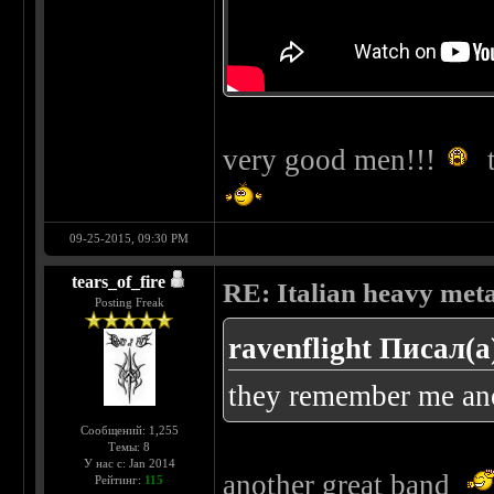
very good men!!!
t
09-25-2015, 09:30 PM
tears_of_fire
RE: Italian heavy meta
Posting Freak
ravenflight Писал(а
they remember me ano
Сообщений: 1,255
Темы: 8
У нас с: Jan 2014
another great band
Рейтинг:
115