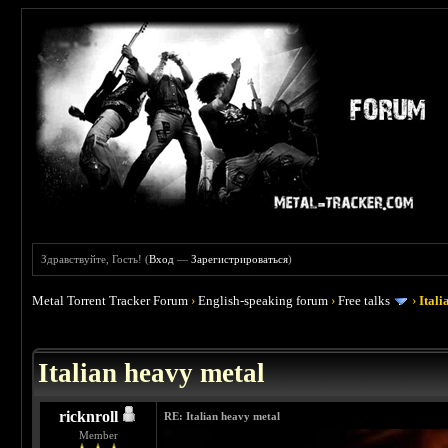
Здравствуйте, Гость! (
Вход
—
Зарегистрироваться
)
Metal Torrent Tracker Forum
›
English-speaking forum
›
Free talks
›
Ital
 4.5
Italian heavy metal
ricknroll
RE: Italian heavy metal
Member