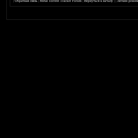
|
Обратная связь
|
Metal Torrent Tracker Forum
|
Вернуться к началу
|
|
Лёгкий режи