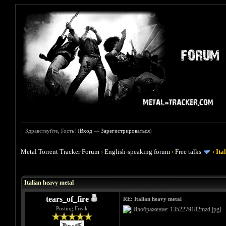
Здравствуйте, Гость! (
Вход
—
Зарегистрироваться
)
Metal Torrent Tracker Forum
›
English-speaking forum
›
Free talks
›
Ita
Голосов: 2 - Средняя оценка: 4.5
1
2
3
4
5
Italian heavy metal
tears_of_fire
RE: Italian heavy metal
Posting Freak