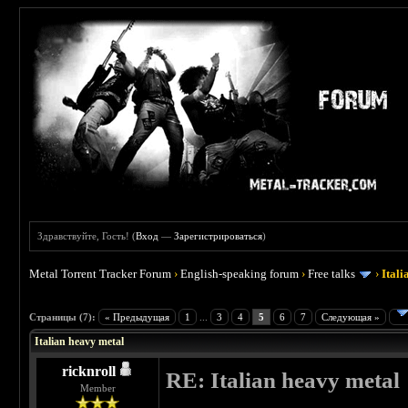
Здравствуйте, Гость! (
Вход
—
Зарегистрироваться
)
Metal Torrent Tracker Forum
›
English-speaking forum
›
Free talks
›
Ital
 4.5
Страницы (7):
« Предыдущая
1
...
3
4
5
6
7
Следующая »
Italian heavy metal
ricknroll
RE: Italian heavy metal
Member