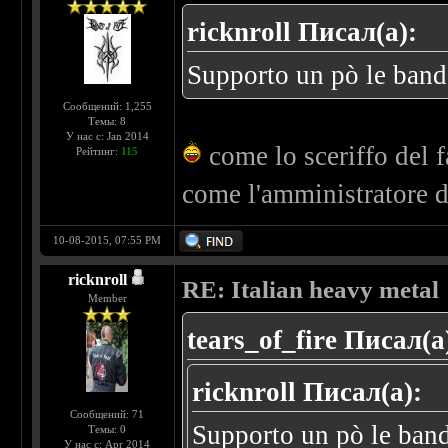
ricknroll Писал(а):
Supporto un pò le band
Сообщений: 1,255
Темы: 8
У нас с: Jan 2014
come lo sceriffo del far
Рейтинг:
115
come l'amministratore d
10-08-2015, 07:55 PM
ricknroll
RE: Italian heavy metal
Member
tears_of_fire Писал(а
ricknroll Писал(а):
Сообщений: 71
Supporto un pò le ban
Темы: 0
У нас с: Apr 2014