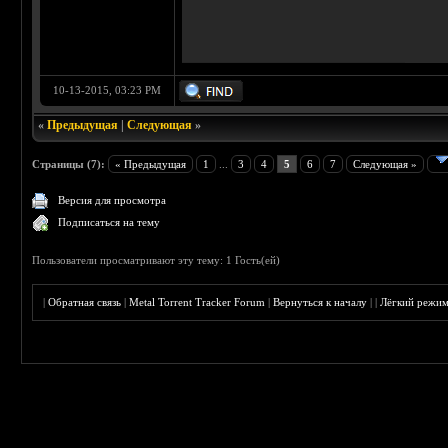
10-13-2015, 03:23 PM
«
Предыдущая
|
Следующая
»
Страницы (7):
« Предыдущая
1
...
3
4
5
6
7
Следующая »
Версия для просмотра
Подписаться на тему
Пользователи просматривают эту тему: 1 Гость(ей)
|
Обратная связь
|
Metal Torrent Tracker Forum
|
Вернуться к началу
|
|
Лёгкий режи