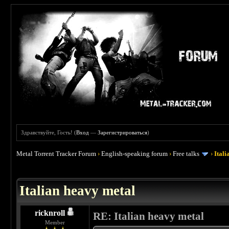
Здравствуйте, Гость! (
Вход
—
Зарегистрироваться
)
Metal Torrent Tracker Forum
›
English-speaking forum
›
Free talks
›
Ital
 4.5
Italian heavy metal
ricknroll
RE: Italian heavy metal
Member