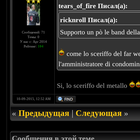
tears_of_fire Писал(а):
ricknroll Писал(а):
Supporto un pò le band del
Сообщений: 71
Темы: 0
У нас с: Apr 2014
Рейтинг:
104
come lo sceriffo del far wes
l'amministratore di condomini
Si, lo sceriffo del metallo
10-09-2015, 12:52 AM
«
Предыдущая
|
Следующая
»
Сообщения в этой теме