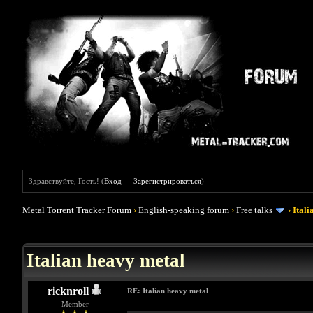
Здравствуйте, Гость! (
Вход
—
Зарегистрироваться
)
Metal Torrent Tracker Forum
›
English-speaking forum
›
Free talks
›
Ital
 4.5
Italian heavy metal
ricknroll
RE: Italian heavy metal
Member