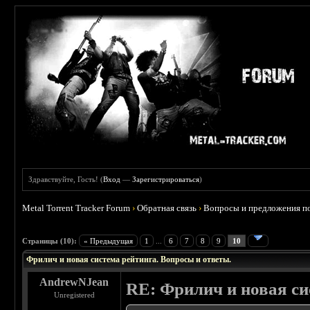
Здравствуйте, Гость! (
Вход
—
Зарегистрироваться
)
Metal Torrent Tracker Forum
›
Обратная связь
›
Вопросы и предложения по
 0
Страницы (10):
« Предыдущая
1
...
6
7
8
9
10
Фрилич и новая система рейтинга. Вопросы и ответы.
AndrewNJean
RE: Фрилич и новая си
Unregistered