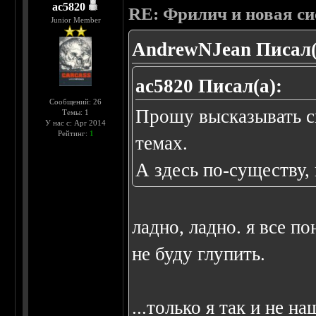
ac5820
RE: Фрилич и новая си
Junior Member
AndrewNJean Писал(
ac5820 Писал(а):
Сообщений: 26
Прошу высказывать св
Темы: 1
У нас с: Apr 2014
Рейтинг:
1
темах.
А здесь по-существу,
ладно, ладно. я все по
не буду глупить.
...только я так и не н