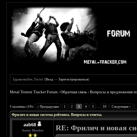
Здравствуйте, Гость! (
Вход
—
Зарегистрироваться
)
Metal Torrent Tracker Forum
›
Обратная связь
›
Вопросы и предложения по
 0
Страницы (10):
« Предыдущая
1
2
3
4
5
...
10
Следующая »
Фрилич и новая система рейтинга. Вопросы и ответы.
aab68
RE: Фрилич и новая си
Junior Member