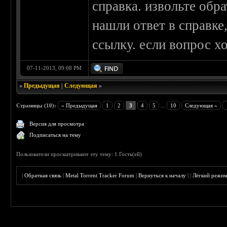
справка. извольте обра
нашли ответ в справке
ссылку. если вопрос х
07-11-2013, 09:08 PM
«
Предыдущая
|
Следующая
»
Страницы (10):
« Предыдущая
1
2
3
4
5
...
10
Следующая »
Версия для просмотра
Подписаться на тему
Пользователи просматривают эту тему: 1 Гость(ей)
|
Обратная связь
|
Metal Torrent Tracker Forum
|
Вернуться к началу
|
|
Лёгкий режи