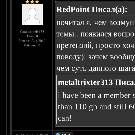
RedPoint Писал(а):
почитал я, чем возму
темы.. появился вопро
Сообщений: 158
Темы: 0
У нас с: Aug 2010
претензий, просто хо
Рейтинг:
11
поводу): зачем вообще
чем суть данного шага
metaltrixter313 Писа
i have been a member 
than 110 gb and still 
can!