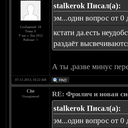
stalkerok Писал(а):
эм...один вопрос от 0
Сообщений: 18
кстати да.есть неудо
Темы: 0
У нас с: Sep 2012
Рейтинг:
0
раздаёт высвечиваются
А ты ,разве минус пер
07-11-2013, 10:22 AM
Che
RE: Фрилич и новая си
Unregistered
stalkerok Писал(а):
эм...один вопрос от 0