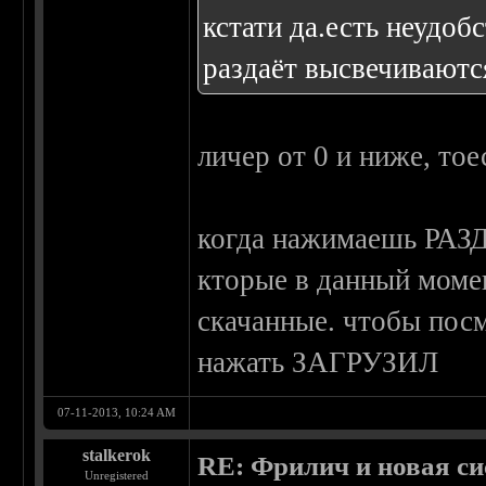
кстати да.есть неудо
раздаёт высвечиваются
личер от 0 и ниже, то
когда нажимаешь РАЗД
кторые в данный момен
скачанные. чтобы пос
нажать ЗАГРУЗИЛ
07-11-2013, 10:24 AM
stalkerok
RE: Фрилич и новая си
Unregistered