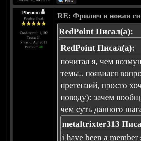
07-11-2013, 08:28 PM
Phenom
RE: Фрилич и новая си
Posting Freak
RedPoint Писал(а):
Сообщений: 1,102
Темы: 34
У нас с: Apr 2011
RedPoint Писал(а):
Рейтинг:
40
почитал я, чем возму
темы.. появился вопр
претензий, просто хо
поводу): зачем вообщ
чем суть данного шаг
metaltrixter313 Писа
i have been a member 