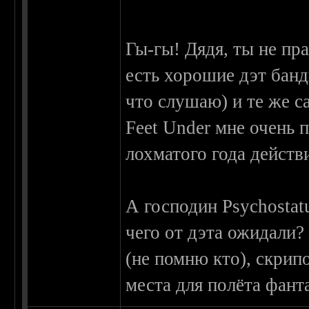
Гы-гы! Дядя, ты не пра
есть хорошие дэт банды
что слушаю) и те же с
Feet Under мне очень 
лохматого года действ
А господин Psychosta
чего от дэта ожидали?
(не помню кто), скрип
места для полёта фанта