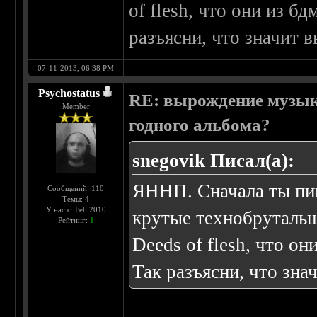
of flesh, что они из б
разъясни, что значит 
07-11-2013, 06:38 PM
Psychostatus
RE: вырождение музыки
Member
годного альбома?
snegovik Писал(а):
ЯННП. Сначала ты пиш
Сообщений: 110
Темы: 4
У нас с: Feb 2010
крутые технобрутальщ
Рейтинг:
1
Deeds of flesh, что он
Так разъясни, что зна