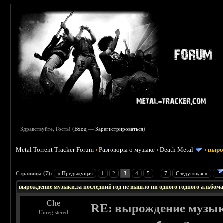
Здравствуйте, Гость! (
Вход
—
Зарегистрироваться
)
Metal Torrent Tracker Forum
›
Разговоры о музыке
›
Death Metal
›
выро
Страницы (7):
« Предыдущая
1
2
3
4
5
...
7
Следующая »
вырождение музыки.за последний год не вышло ни одного годного альбом
Che
RE: вырождение музыки
Unregistered