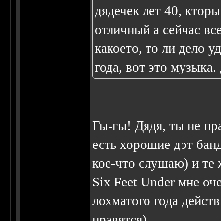
дядечек лет 40, кторы
отличный а сейчас вс
какоето, то ли дело у
года, вот это музыка. 
Гы-гы! Дядя, ты не пра
есть хорошие дэт банд
кое-что слушаю) и те 
Six Feet Under мне оч
лохматого года действ
нравятся)