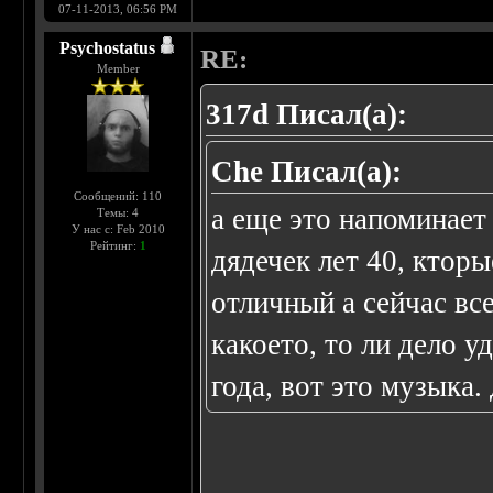
07-11-2013, 06:56 PM
Psychostatus
RE:
Member
317d Писал(а):
Che Писал(а):
Сообщений: 110
а еще это напоминае
Темы: 4
У нас с: Feb 2010
Рейтинг:
1
дядечек лет 40, кторы
отличный а сейчас вс
какоето, то ли дело у
года, вот это музыка. 