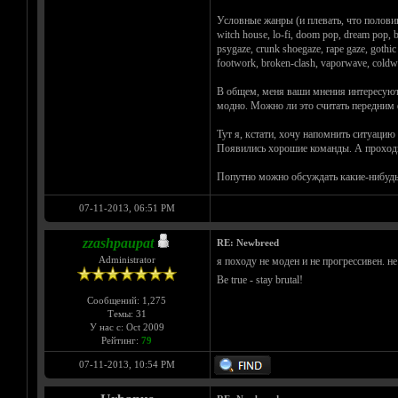
Условные жанры (и плевать, что полови
witch house, lo-fi, doom pop, dream pop, b
psygaze, crunk shoegaze, rape gaze, gothic
footwork, broken-clash, vaporwave, coldwav
В общем, меня ваши мнения интересуют.
модно. Можно ли это считать передним
Тут я, кстати, хочу напомнить ситуацию
Появились хорошие команды. А проходн
Попутно можно обсуждать какие-нибудь
07-11-2013, 06:51 PM
zzashpaupat
RE: Newbreed
Administrator
я походу не моден и не прогрессивен. н
Be true - stay brutal!
Сообщений: 1,275
Темы: 31
У нас с: Oct 2009
Рейтинг:
79
07-11-2013, 10:54 PM