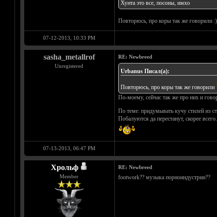
Хунта это все, посоны, имхо
Повторюсь, про коры так же говорили :)
07-12-2013, 10:33 PM
sasha_metallrof
RE: Newbreed
Unregistered
Urbanus Писал(а):
Повторюсь, про коры так же говорили
По-моему, сейчас так же про них и говор
По теме: придумывать кучу стилей из ст
Побалуются да перестанут, скорее всего
07-13-2013, 06:47 PM
Хрольф
RE: Newbreed
Member
footwork?? музыка порноиндустрии??