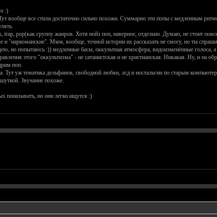
о :)
Тут вообще все стили достаточно сильно похожи. Суммарно эти попы с медленным ритмом
елять.
k, trap, pop(как группу жанров. Хотя нойз поп, наверное, отдельно. Думаю, не стоит пояс
 "наркоманские". Ммм, вообще, точной истории их рассказать не смогу, но ты спрашивай
дею, но попытаюсь :)) медленные басы, оккультная атмосфера, видоизменённые голоса, а
равления этого "оккультизма" - не сатанистская и не христианская. Никакая. Ну, и на об
дрим поп.
'a. Тут уж тематика дельфинов, свободной любви, лсд и ностальгии по старым компьютер
шуткой. Звучание похоже.
х поназывать, но они легко ищутся :)