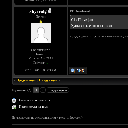
07-14-2013, 11:11 AM
abyrvalg
RE: Newbreed
Newbie
Che Писал(а):
Хунта это все, посоны, имхо
ну да, хурма. Кругом все музыканты, ли
Сообщений: 8
Темы: 0
У нас с: Apr 2011
Рейтинг:
1
07-30-2013, 05:03 PM
«
Предыдущая
|
Следующая
»
Страницы (2):
1
2
Следующая »
Версия для просмотра
Подписаться на тему
Пользователи просматривают эту тему: 1 Гость(ей)