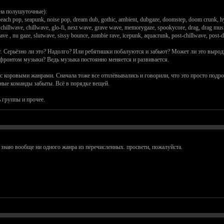
на полушуточные):
each pop, seapunk, noise pop, dream dub, gothic, ambient, dubgaze, doomstep, doom crunk, hyp
 chillwave, chillwave, glo-fi, next wave, grave wave, memorygaze, spookycore, drag, drag musi
e , nu gaze, slutwave, sissy bounce, zombie rave, icepunk, aquacrunk, post-chillwave, post-du
 Серьёзно ли это? Надолго? Или ребятишки побалуются и забьют? Может ли это выродить
 фронтом музыки? Ведь музыка постоянно меняется и развивается.
 с коровыми жанрами. Сначала тоже все отплёвывались и говорили, что это просто подрос
ые команды забыты. Всё в порядке вещей.
 группы и прочее.
е знаю вообще ни одного жанра из перечисленных. просвети, пожалуйста.