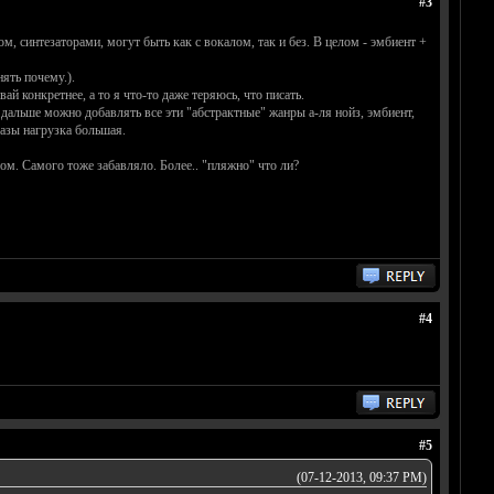
#3
, синтезаторами, могут быть как с вокалом, так и без. В целом - эмбиент +
нять почему.).
 конкретнее, а то я что-то даже теряюсь, что писать.
 дальше можно добавлять все эти "абстрактные" жанры а-ля нойз, эмбиент,
разы нагрузка большая.
ом. Самого тоже забавляло. Более.. "пляжно" что ли?
#4
#5
(07-12-2013, 09:37 PM)