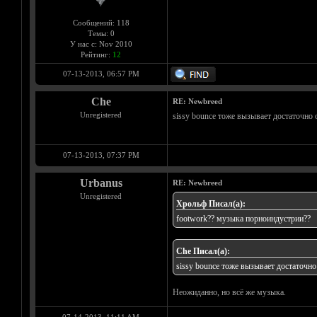
Сообщений: 118
Темы: 0
У нас с: Nov 2010
Рейтинг:
12
07-13-2013, 06:57 PM
Che
RE: Newbreed
Unregistered
sissy bounce тоже вызывает достаточно
07-13-2013, 07:37 PM
Urbanus
RE: Newbreed
Unregistered
Хрольф Писал(а):
footwork?? музыка порноиндустрии??
Che Писал(а):
sissy bounce тоже вызывает достаточн
Неожиданно, но всё же музыка.