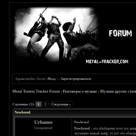
Здравствуйте, Гость! (
Вход
—
Зарегистрироваться
)
Metal Torrent Tracker Forum
›
Разговоры о музыке
›
Музыка других стил
Голосов: 0 - Средняя оценка: 0
1
2
3
4
5
Страницы (2):
1
2
Следующая »
Newbreed
Urbanus
Newbreed
Unregistered
Newbreed
- это обобщение всех тех жан
звучанию новый жанр, то всё это объеди