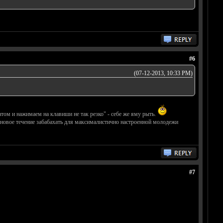
#6
(07-12-2013, 10:33 PM)
том и нажимаем на клавиши не так резко" - себе же яму рыть.
ут новое течение забабахать для максималистично настроенной молодежи
#7