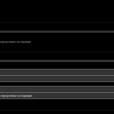
 определнные ассоциации
о определнные ассоциации