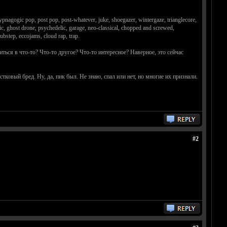
nagogic pop, post pop, post-whatever, juke, shoegazer, wintergaze, trianglecore,
c, ghost drone, psychedelic, garage, neo-classical, chopped and screwed,
bstep, eccojams, cloud rap, trap.
ся в что-то? Что-то другое? Что-то интересное? Наверное, это сейчас
тковый бред. Ну, да, пик был. Не знаю, спал или нет, но многие их признали.
#2