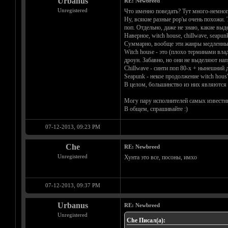
Urbanus
RE: Newbreed
Unregistered
Что именно поведать? Тут много-немног
Ну, всякие разные pop'ы очень похожи. 
поп. Отдельно, даже не знаю, какие выд
Наверное, witch house, chillwave, seapun
Суммарно, вообще эти жанры медленные и
Witch house - это (плохо терминами вла
дроун. Забавно, но они не выделяют нап
Chillwave - синти поп 80-х + нынешний 
Seapunk - некое продолжение witch hous
В целом, большинство из них являются 
Могу пару исполнителей самых известны
В общем, спрашивайте :)
07-12-2013, 09:23 PM
Che
RE: Newbreed
Unregistered
Хунта это все, посоны, имхо
07-12-2013, 09:37 PM
Urbanus
RE: Newbreed
Unregistered
Che Писал(а):