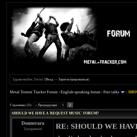
Здравствуйте, Гость! (
Вход
—
Зарегистрироваться
)
Metal Torrent Tracker Forum
›
English-speaking forum
›
Free talks
›
SHO
 4.5
Страницы (2):
« Предыдущая
1
2
SHOULD WE HAVE A 'REQUEST MUSIC' FORUM?
Donnerara
RE: SHOULD WE HAV
Unregistered