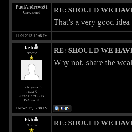
PaulAndrews91
RE: SHOULD WE HAV
Unregistered
That's a very good idea
11-04-2013, 10:08 PM
bish
RE: SHOULD WE HAV
Newbie
Why not, share the weal
Сообщений: 8
Темы: 0
У нас с: Oct 2013
Рейтинг:
0
11-05-2013, 02:30 AM
bish
RE: SHOULD WE HAV
Newbie