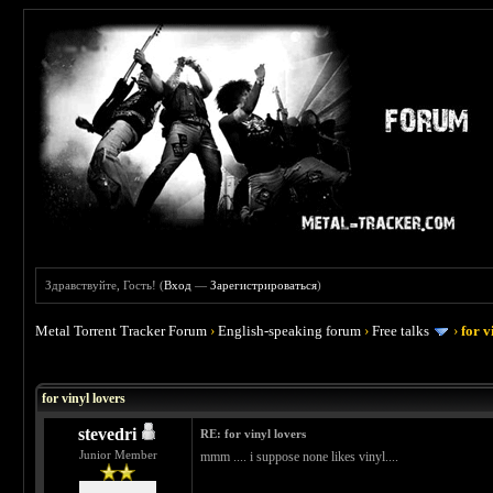
Здравствуйте, Гость! (
Вход
—
Зарегистрироваться
)
Metal Torrent Tracker Forum
›
English-speaking forum
›
Free talks
›
for v
 0
for vinyl lovers
stevedri
RE: for vinyl lovers
Junior Member
mmm .... i suppose none likes vinyl....