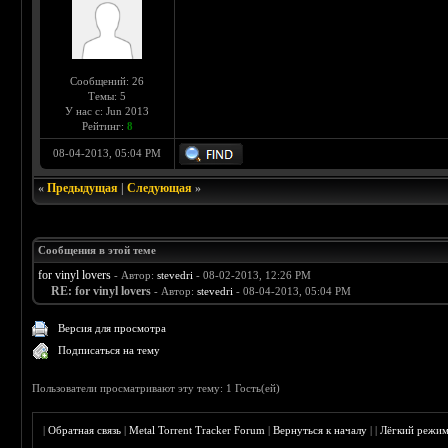
Сообщений: 26
Темы: 5
У нас с: Jun 2013
Рейтинг:
8
08-04-2013, 05:04 PM
«
Предыдущая
|
Следующая
»
Сообщения в этой теме
for vinyl lovers
- Автор:
stevedri
- 08-02-2013, 12:26 PM
RE: for vinyl lovers
- Автор:
stevedri
- 08-04-2013, 05:04 PM
Версия для просмотра
Подписаться на тему
Пользователи просматривают эту тему: 1 Гость(ей)
|
Обратная связь
|
Metal Torrent Tracker Forum
|
Вернуться к началу
|
|
Лёгкий режи