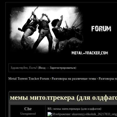
Здравствуйте, Гость! (
Вход
—
Зарегистрироваться
)
Metal Torrent Tracker Forum
›
Разговоры на различные темы
›
Разговоры 
 0
мемы митолтрекера (для олдфаг
Che
RE: мемы митолтрекера (для олдфагов)
Unregistered