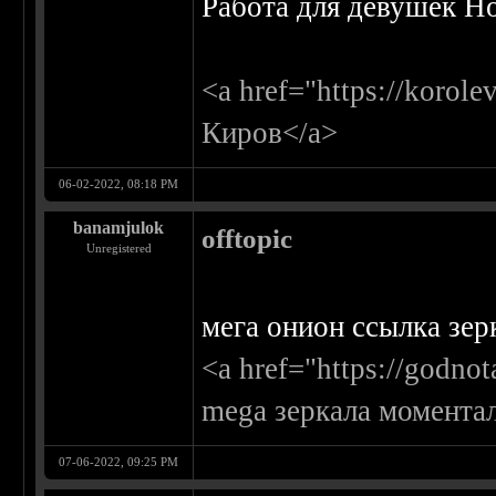
Работа для девушек Н
<a href="https://korol
Киров</a>
06-02-2022, 08:18 PM
banamjulok
offtopic
Unregistered
мега онион ссылка зер
<a href="https://godno
mega зеркала момента
07-06-2022, 09:25 PM