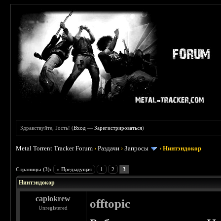
Здравствуйте, Гость! (
Вход
—
Зарегистрироваться
)
Metal Torrent Tracker Forum
›
Раздачи
›
Запросы
›
Нинтэндокор
 0
Страницы (3):
« Предыдущая
1
2
3
Нинтэндокор
caplokrew
offtopic
Unregistered