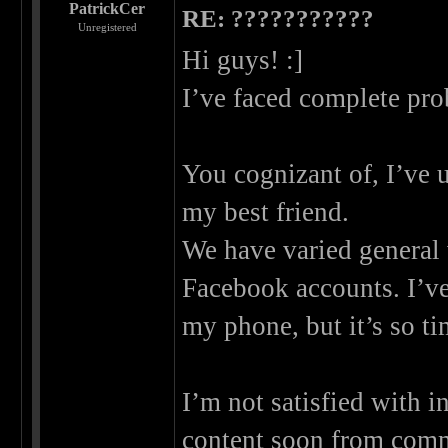
PatrickCer
RE: ???????????
Unregistered
Hi guys! :]
I’ve faced complete p
You cognizant of, I’ve 
my best friend.
We have varied general 
Facebook accounts. I’ve
my phone, but it’s so t
I’m not satisfied with 
content soon from comm