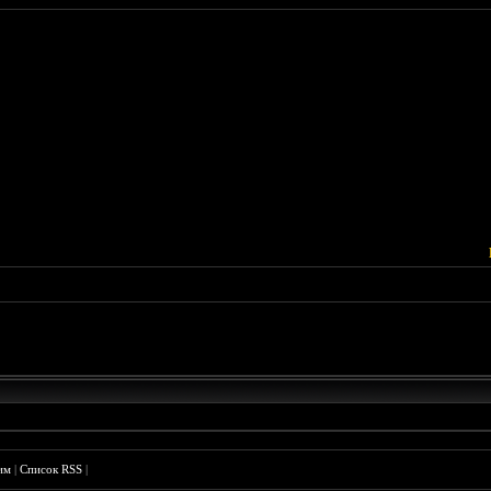
им
|
Список RSS
|