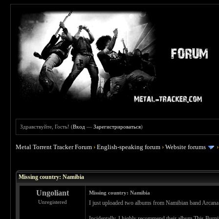
Здравствуйте, Гость! (
Вход
—
Зарегистрироваться
)
Metal Torrent Tracker Forum
›
English-speaking forum
›
Website forums
 0
Missing country: Namibia
Ungoliant
Missing country: Namibia
Unregistered
I just uploaded two albums from Namibian band Arcana 
Incidentally, I highly recommend their album This Burn