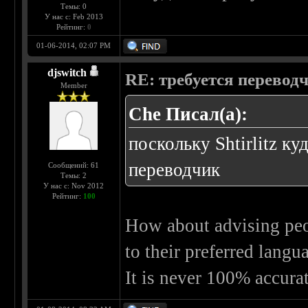
Темы: 0
У нас с: Feb 2013
Рейтинг:
0
01-06-2014, 02:07 PM
djswitch
RE: требуется перевод
Member
Che Писал(а):
поскольку Shtirlitz к
переводчик
Сообщений: 61
Темы: 2
У нас с: Nov 2012
Рейтинг:
100
How about advising p
to their preferred lang
It is never 100% accur