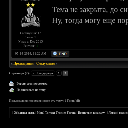
Junior Member
Тема не закрыта, до с
Ну, тогда могу еще по
Сообщений: 17
Темы: 1
У нас с: Dec 2013
Рейтинг:
1
05-14-2014, 11:22 AM
«
Предыдущая
|
Следующая
»
Страницы (2):
« Предыдущая
1
2
Версия для просмотра
Подписаться на тему
Пользователи просматривают эту тему: 1 Гость(ей)
|
Обратная связь
|
Metal Torrent Tracker Forum
|
Вернуться к началу
|
|
Лёгкий режи