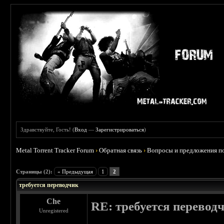
Здравствуйте, Гость! (
Вход
—
Зарегистрироваться
)
Metal Torrent Tracker Forum
›
Обратная связь
›
Вопросы и предложения по
 0
Страницы (2):
« Предыдущая
1
2
требуется переводчик
Che
RE: требуется перевод
Unregistered