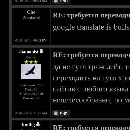
01-08-2014, 08:32 AM
Che
RE: требуется перевод
Unregistered
google translate is bull
01-08-2014, 06:22 PM
shamanist
RE: требуется перевод
Member
да не гугл транслейт. 
переходить на гугл хр
Сообщений: 219
сайтов с любого языка
Темы: 10
У нас с: Jul 2010
нецелесообразно, по м
Рейтинг:
14
01-09-2014, 11:27 AM
kmfbg
RE: требуется перевод