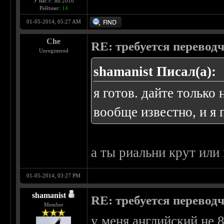
У нас с: Jul 2010
Рейтинг:
14
01-05-2014, 05:27 AM
Che
RE: требуется перевод
Unregistered
shamanist Писал(а):
я готов. дайте только 
вообще известно, и я
а ты риальни крут или 
01-05-2014, 03:27 PM
shamanist
RE: требуется перевод
Member
у меня английский не 