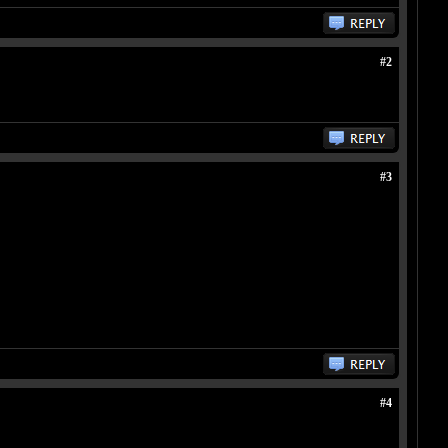
#2
#3
#4