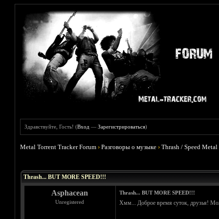
Здравствуйте, Гость! (
Вход
—
Зарегистрироваться
)
Metal Torrent Tracker Forum
›
Разговоры о музыке
›
Thrash / Speed Metal
Голосов: 0 - Средняя оценка: 0
1
2
3
4
5
Thrash... BUT MORE SPEED!!!
Asphacean
Thrash... BUT MORE SPEED!!!
Unregistered
Хмм... Доброе время суток, друзья! Мож