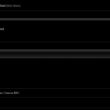
.html
(their demo)
html
им
|
Список RSS
|