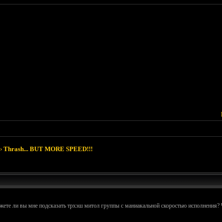
›
Thrash... BUT MORE SPEED!!!
ете ли вы мне подсказать трхэш митол группы с маниакальной скоростью исполнения? Чт