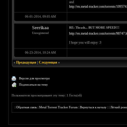
and
http://en.metal-tracker.com/torrents/109574
06-01-2014, 09:05 AM
Seerikaa
RE: Thrash... BUT MORE SPEED!!!
Unregistered
http://en.metal-tracker.com/torrents/98747.
I hope you will enjoy :3
06-23-2014, 10:24 AM
«
Предыдущая
|
Следующая
»
Версия для просмотра
Подписаться на тему
Пользователи просматривают эту тему: 1 Гость(ей)
|
Обратная связь
|
Metal Torrent Tracker Forum
|
Вернуться к началу
|
|
Лёгкий реж