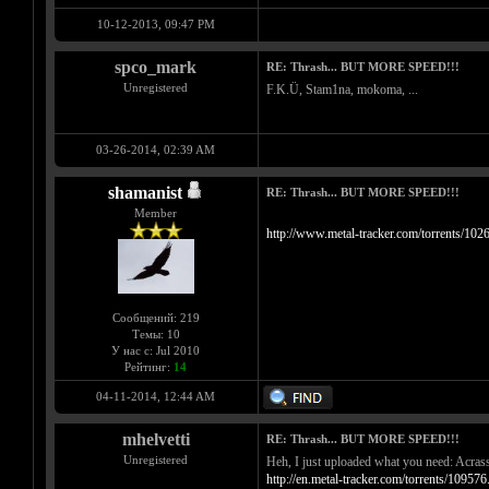
10-12-2013, 09:47 PM
spco_mark
RE: Thrash... BUT MORE SPEED!!!
Unregistered
F.K.Ü, Stam1na, mokoma, ...
03-26-2014, 02:39 AM
shamanist
RE: Thrash... BUT MORE SPEED!!!
Member
http://www.metal-tracker.com/torrents/102
Сообщений: 219
Темы: 10
У нас с: Jul 2010
Рейтинг:
14
04-11-2014, 12:44 AM
mhelvetti
RE: Thrash... BUT MORE SPEED!!!
Unregistered
Heh, I just uploaded what you need: Acras
http://en.metal-tracker.com/torrents/109576