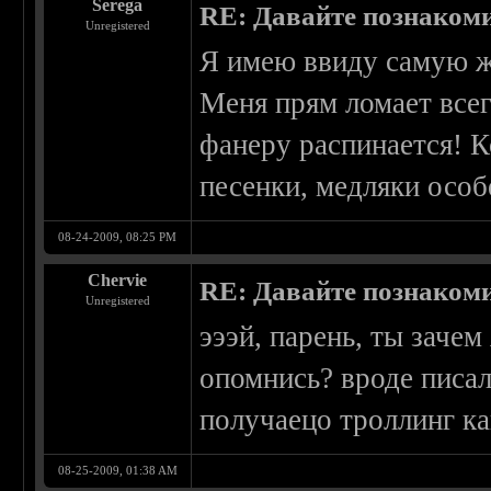
Serega
RE: Давайте познаком
Unregistered
Я имею ввиду самую жё
Меня прям ломает всег
фанеру распинается! 
песенки, медляки осо
08-24-2009, 08:25 PM
Chervie
RE: Давайте познаком
Unregistered
эээй, парень, ты заче
опомнись? вроде писал
получаецо троллинг как
08-25-2009, 01:38 AM