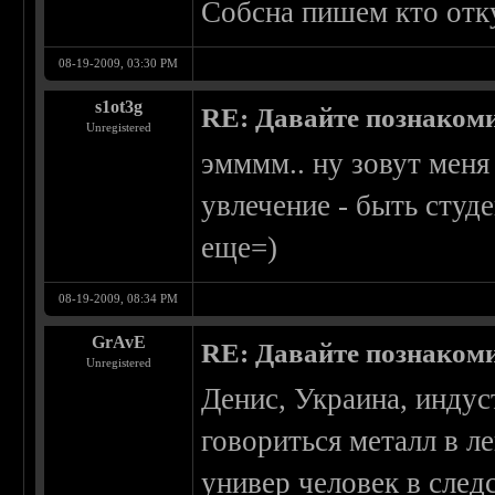
Собсна пишем кто отку
08-19-2009, 03:30 PM
s1ot3g
RE: Давайте познаком
Unregistered
эмммм.. ну зовут меня
увлечение - быть студе
еще=)
08-19-2009, 08:34 PM
GrAvE
RE: Давайте познаком
Unregistered
Денис, Украина, индус
говориться металл в л
универ человек в след