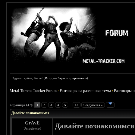
Здравствуйте, Гость! (
Вход
—
Зарегистрироваться
)
Metal Torrent Tracker Forum
›
Разговоры на различные темы
›
Разговоры 
 4.6
Страницы (47):
1
2
3
4
5
...
47
Следующая »
Давайте познакомимся
GrAvE
Давайте познакомимся
Unregistered