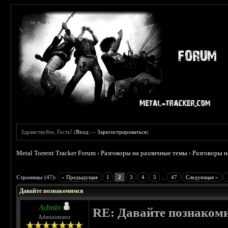
Здравствуйте, Гость! (
Вход
—
Зарегистрироваться
)
Metal Torrent Tracker Forum
›
Разговоры на различные темы
›
Разговоры 
 4.6
Страницы (47):
« Предыдущая
1
2
3
4
5
...
47
Следующая »
Давайте познакомимся
Admin
RE: Давайте познаком
Administrator