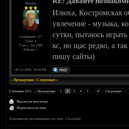
RE: Давайте познаком
Member
Илюха, Костромская об
увлечение - музыка, к
сутки, пытаюсь играть
Сообщений: 117
Темы: 4
кс, но щас редко, а т
У нас с: Jun 2009
Рейтинг:
0
пишу сайты)
09-23-2009, 10:04 PM
«
Предыдущая
|
Следующая
»
Страницы (47):
« Предыдущая
1
2
3
4
5
...
47
Следующая »
Версия для просмотра
Подписаться на тему
Пользователи просматривают эту тему: 1 Гость(ей)