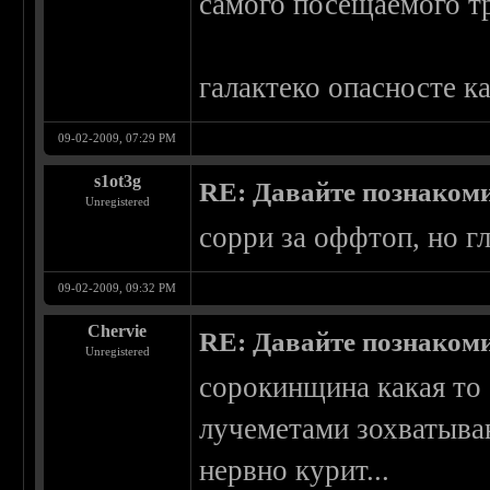
самого посещаемого тр
галактеко опасносте каз
09-02-2009, 07:29 PM
s1ot3g
RE: Давайте познаком
Unregistered
сорри за оффтоп, но г
09-02-2009, 09:32 PM
Chervie
RE: Давайте познаком
Unregistered
сорокинщина какая то 
лучеметами зохватываю
нервно курит...