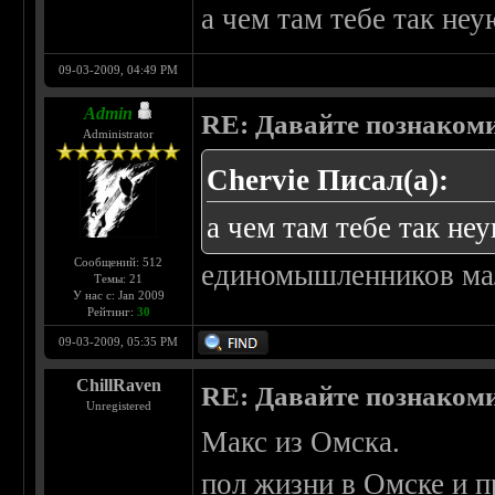
а чем там тебе так не
09-03-2009, 04:49 PM
Admin
RE: Давайте познаком
Administrator
Chervie Писал(а):
а чем там тебе так не
Сообщений: 512
единомышленников мал
Темы: 21
У нас с: Jan 2009
Рейтинг:
30
09-03-2009, 05:35 PM
ChillRaven
RE: Давайте познаком
Unregistered
Макс из Омска.
пол жизни в Омске и п