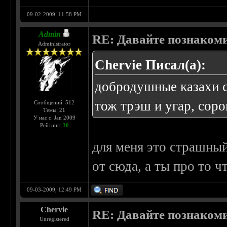
09-02-2009, 11:58 PM
Admin
RE: Давайте познаком
Administrator
Chervie Писал(а):
добродушные казахи с
тож трэш и угар, соро
Сообщений: 512
Темы: 21
У нас с: Jan 2009
Рейтинг:
30
для меня это страшный
от сюда, а ты про то ч
09-03-2009, 12:49 PM
Chervie
RE: Давайте познаком
Unregistered