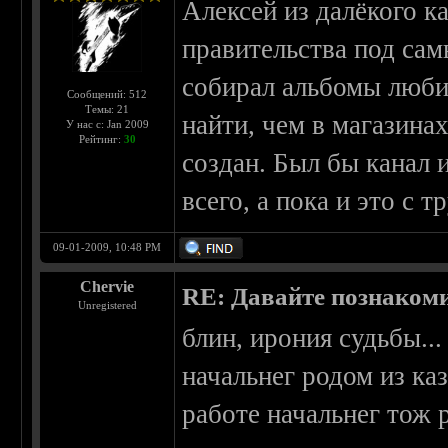
Алексей из далёкого к
правительства под са
собирал альбомы любим
Сообщений: 512
Темы: 21
найти, чем в магазина
У нас с: Jan 2009
Рейтинг:
30
создан. Был бы канал 
всего, а пока и это с 
09-01-2009, 10:48 PM
Chervie
RE: Давайте познаком
Unregistered
блин, ирония судьбы..
начальнег родом из ка
работе начальнег тож р