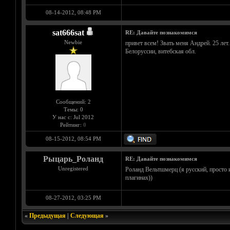
08-14-2012, 08:48 PM
sat666sat
RE: Давайте познакомимся
Newbie
привет всем! Звать меня Андрей. 25 лет.
Белоруссии, витебская обл.
Сообщений: 2
Темы: 0
У нас с: Jul 2012
Рейтинг:
0
08-15-2012, 08:54 PM
Рыцарь_Роланд
RE: Давайте познакомимся
Unregistered
Роланд Вельтшмерц (я русский, просто и
плагинах))
08-27-2012, 03:25 PM
«
Предыдущая
|
Следующая
»