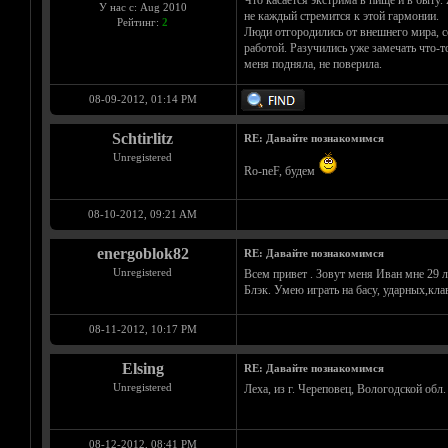
Что касается экстрима в пище и в быту.
У нас с: Aug 2010
не каждый стремится к этой гармонии.
Рейтинг:
2
Люди отгородились от внешнего мира, с
работой. Разучились уже замечать что-т
меня подняла, не поверила.
08-09-2012, 01:14 PM
Schtirlitz
RE: Давайте познакомимся
Unregistered
Ro-neF, будем
08-10-2012, 09:21 AM
energoblok82
RE: Давайте познакомимся
Unregistered
Всем привет . Зовут меня Иван мне 29 л
Блэк. Умею играть на басу, ударных,кл
08-11-2012, 10:17 PM
Elsing
RE: Давайте познакомимся
Unregistered
Леха, из г. Череповец, Вологодской обл
08-12-2012, 08:41 PM