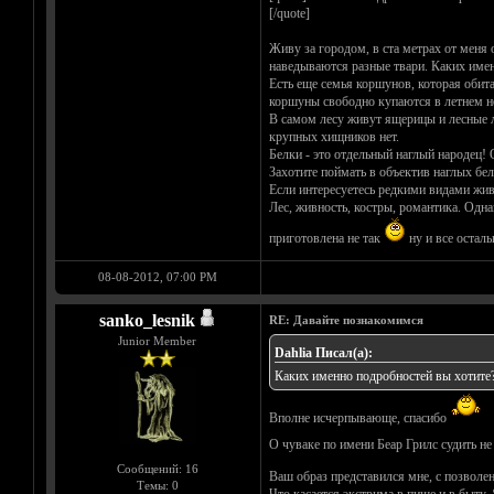
[/quote]
Живу за городом, в ста метрах от меня 
наведываются разные твари. Каких имен
Есть еще семья коршунов, которая обит
коршуны свободно купаются в летнем н
В самом лесу живут ящерицы и лесные л
крупных хищников нет.
Белки - это отдельный наглый народец! 
Захотите поймать в объектив наглых бел
Если интересуетесь редкими видами живо
Лес, живность, костры, романтика. Одна
приготовлена не так
ну и все осталь
08-08-2012, 07:00 PM
sanko_lesnik
RE: Давайте познакомимся
Junior Member
Dahlia Писал(а):
Каких именно подробностей вы хотите
Вполне исчерпывающе, спасибо
О чуваке по имени Беар Грилс судить не
Сообщений: 16
Ваш образ представился мне, с позволен
Темы: 0