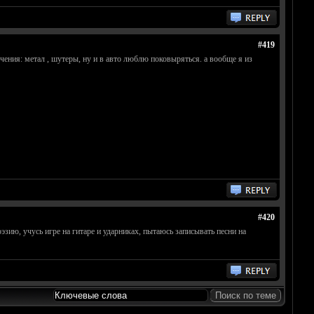
#419
лечения: метал , шутеры, ну и в авто люблю поковыряться. а вообще я из
#420
зию, учусь игре на гитаре и ударниках, пытаюсь записывать песни на