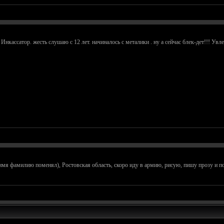
 Инкассатор. жесть слушаю с 12 лет. начиналось с металики . ну а сейчас блек-дет!!! Ув
мя фамилию поменял), Ростовская область, скоро иду в армию, рисую, пишу прозу и поэ