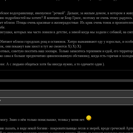
обское водохранилище, именуемое "речкой". Дальше, за жилым домом, в котором я живу, н
но подробностей вы хотите? Я конешно не Беар Грилс, поэтому не очень этому радуюсь
ает вблизи. Птицы очень красивые и жизнерадостные. Их крик очень тонок и пронзителен
ебе.
ягушки, которых мы часто ловили в детстве, а зимой когда мы ходили с собакой, на сн
Обитают вблизи городских рощ и остановок. Хитро выманивают еду у взрослых, и особен
ок, они покажут вам хвост и тут же смоются X) X) X)
тных, советую посетить наш зоопарк. Только запаситесь терпением и едой, его террито
ко сама я больше предпочитаю цивилизованную обстановку, когда есть горячая и холодная
ное. А с людьми общаться хотя бы иногда нужно, а то одичаете один ).
?
 могу. Знаю о нём только понаслышке, телика у меня нет.
ия сказать, в виде некой богини - покровительницы лесов и зверей, вроде греческой А