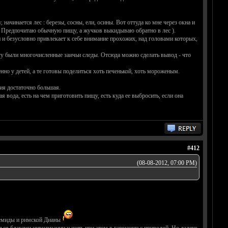
ачинается лес : березы, сосны, ели, осины. Вот оттуда ко мне через окна и
. Предпочитаю обычную пищу, а жучков выкидываю обратно в лес ).
 и безусловно привлекает к себе внимание прохожих, над головами которых,
егу были многочисленные заичьи следы. Отсюда можно сделать вывод - что
но у детей, а те готовы поделиться хоть печенькой, хоть мороженым.
рия достаточно большая.
 вода, есть на чем приготовить пищу, есть куда ее выбросить, если она
#412
(08-08-2012, 07:00 PM)
ртемиды и римской Дианы