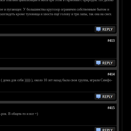
ться благами цивилизации и жить при этом в гармонии с природой. Но далеко
ятное и пугающее. У большинства кругозор ограничен собственным бытом и
азглядеть кроме туловища и хвоста ещё голову и три лапы, так она на смех
#413
#414
дома для себя ))))) ), около 10 лет назад была своя группа, играли Симфо-
#415
-рок. В общем-то и все =)