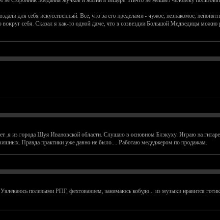
 Я не сторонник поедания жучков и жизни в пещере. Ничто не мешает человеку пользова
оздали для себя искусственный. Всё, что за его пределами - чужое, незнакомое, непон
о вокруг себя. Сказал я как-то одной даме, что в созвездии Большой Медведицы можно р
ет ,я из города Шуя Ивановской области. Слушаю в основном Блэкуху. Играю на гитаре ( 
авишных. Правда практики уже давно не было.... Работаю медеджером по продажам.
. Увлекаюсь полевыми РПГ, фехтованием, занимаюсь кобудо... из музыки нравится готик