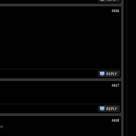
#416
#417
#418
т)