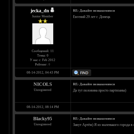
jecka_dn
RE: Давайте познакомимся
Junior Member
Евгений 29 лет г. Донецк
Сообщений: 11
Темы: 0
У нас с: Feb 2012
Рейтинг:
0
08-14-2012, 04:43 PM
NICOLS
RE: Давайте познакомимся
Unregistered
Да тут половина просто партизаны)
08-14-2012, 08:14 PM
Blacky95
RE: Давайте познакомимся
Unregistered
Завут Артём) Я из маленького города в