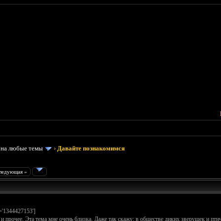
 на любые темы
›
Давайте познакомимся
ледующая »
e='1344427153']
и прочее. Эта тема мне очень близка. Даже так скажу: в обществе диких зверушек и пти