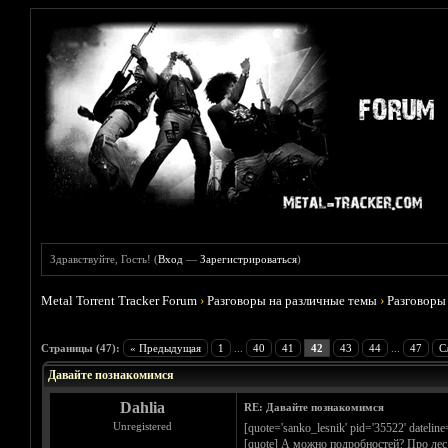
Здравствуйте, Гость! (
Вход
—
Зарегистрироваться
)
Metal Torrent Tracker Forum
›
Разговоры на различные темы
›
Разговоры
Голосов: 5 - Средняя оценка: 4.6
1
2
3
4
5
Страницы (47):
« Предыдущая
1
...
40
41
42
43
44
...
47
С
Давайте познакомимся
Dahlia
RE: Давайте познакомимся
Unregistered
[quote='sanko_lesnik' pid='35522' datelin
[quote] А можно подробностей? Про лес 