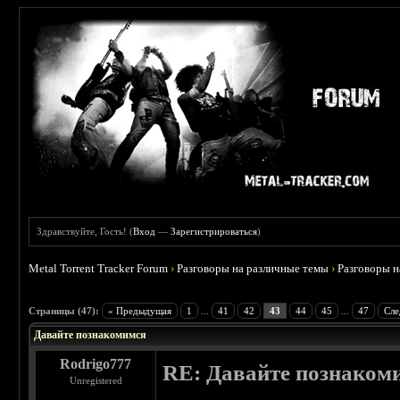
Здравствуйте, Гость! (
Вход
—
Зарегистрироваться
)
Metal Torrent Tracker Forum
›
Разговоры на различные темы
›
Разговоры 
 4.6
Страницы (47):
« Предыдущая
1
...
41
42
43
44
45
...
47
Сле
Давайте познакомимся
Rodrigo777
RE: Давайте познаком
Unregistered