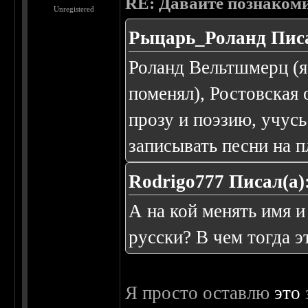
RE: Давайте познаком
Unregistered
Рыцарь_Роланд Писа
Роланд Вельтшмерц (я
поменял), Ростовская 
прозу и поэзию, учусь
записывать песни на п
Rodrigo777 Писал(а)
А на кой менять имя и
русски? В чем тогда э
Я просто оставлю
это