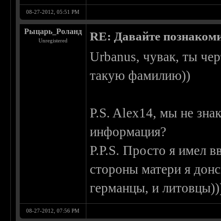
08-27-2012, 05:51 PM
Рыцарь_Роланд
RE: Давайте познаком
Unregistered
Urbanus, чувак, ты че
такую фамилию))
P.S. Alex14, мы не зн
информация?
P.P.S. Просто я имел 
стороны матери я донск
германцы, и литовцы))
08-27-2012, 07:56 PM