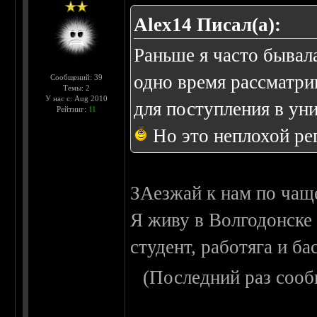
Alex14 Писал(а):
Раньше я часто бывала
одно время рассматри
Сообщений: 39
Темы: 2
У нас с: Aug 2010
для поступления в ун
Рейтинг:
11
Но это неплохой ре
ЗАезжай к нам по чаще
Я живу в Волгодонске (
студент, работяга и ба
(Последний раз сооб