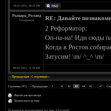
09-03-2012, 08:55 PM
Рыцарь_Роланд
RE: Давайте познаком
Unregistered
2 Реформатор:
Оп-па-на! Иди сюды па
Когда в Ростов собира
Затусим! \m/ ^_^ \m/
09-05-2012, 11:34 AM
«
Предыдущая
|
Следующая
»
Страницы (47):
« Предыдущая
1
...
41
42
43
44
45
...
47
Сле
Версия для просмотра
Подписаться на тему
Пользователи просматривают эту тему: 6 Гость(ей)