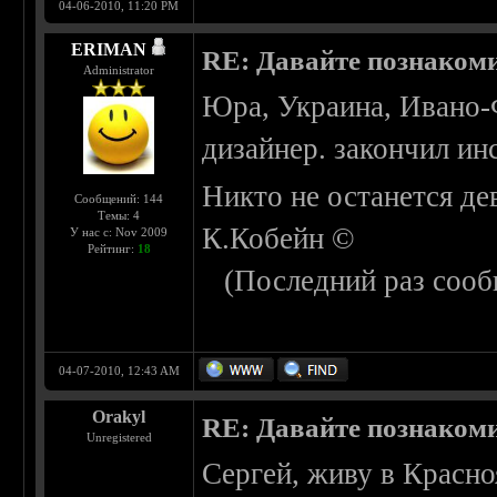
04-06-2010, 11:20 PM
ERIMAN
RE: Давайте познаком
Administrator
Юра, Украина, Ивано-
дизайнер. закончил инс
Никто не останется де
Сообщений: 144
Темы: 4
К.Кобейн ©
У нас с: Nov 2009
Рейтинг:
18
(Последний раз сооб
04-07-2010, 12:43 AM
Orakyl
RE: Давайте познаком
Unregistered
Сергей, живу в Красно