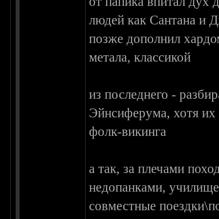
от папика впитал дух 
людей как Сантана и 
позже дополнил хардо
метала, классикой
из последнего - разбир
Эйнсиферума, хотя их 
фолк-викинга
а так, за плечами похо
недопанками, училище 
совместные поездки\по