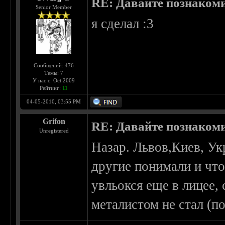
RE: Давайте познаком
Senior Member
я сделал :3
Сообщений: 476
Темы: 7
У нас с: Oct 2009
Рейтинг:
11
04-05-2010, 03:55 PM
Grifon
RE: Давайте познаком
Unregistered
Назар. Львов,Киев, Ук
другие понимали и что
увльокся еще в лицее,
металистом не стал (п