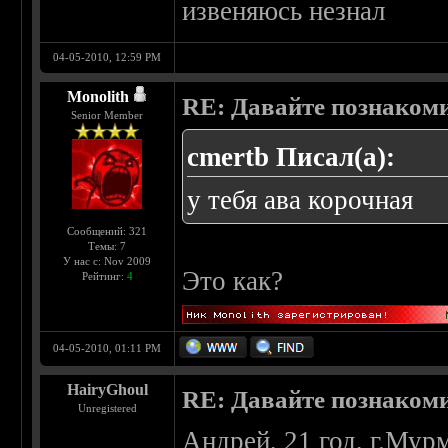
извеняюсь незнал
04-05-2010, 12:59 PM
Monolith
RE: Давайте познаком
Senior Member
cmertb Писал(а):
у тебя ава корочная
Сообщений: 321
Темы: 7
У нас с: Nov 2009
Это как?
Рейтинг:
4
04-05-2010, 01:11 PM
HairyGhoul
RE: Давайте познаком
Unregistered
Андрей, 21 год, г.Мур