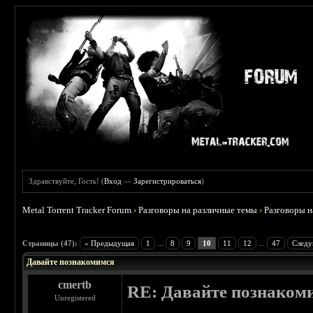
Здравствуйте, Гость! (
Вход
—
Зарегистрироваться
)
Metal Torrent Tracker Forum
›
Разговоры на различные темы
›
Разговоры 
 4.6
Страницы (47):
« Предыдущая
1
...
8
9
10
11
12
...
47
Следу
Давайте познакомимся
cmertb
RE: Давайте познаком
Unregistered