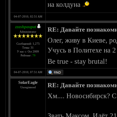
на колдуна
04-07-2010, 02:51 AM
zzashpaupat
RE: Давайте познаком
Administrator
Олег, живу в Киеве, р
Сообщений: 1,275
Темы: 31
Учусь в Политехе на 2
У нас с: Oct 2009
Рейтинг:
79
Be true - stay brutal!
04-07-2010, 07:51 AM
SolarEagle
RE: Давайте познаком
Unregistered
Хм.... Новосибирск? С
Звать Максом. Идёт 21