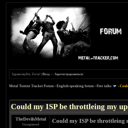
Здравствуйте, Гость! (
Вход
—
Зарегистрироваться
)
Metal Torrent Tracker Forum
›
English-speaking forum
›
Free talks
›
Coul
 0
Could my ISP be throttleing my up
TheDevilsMetal
Could my ISP be throttleing
Unregistered