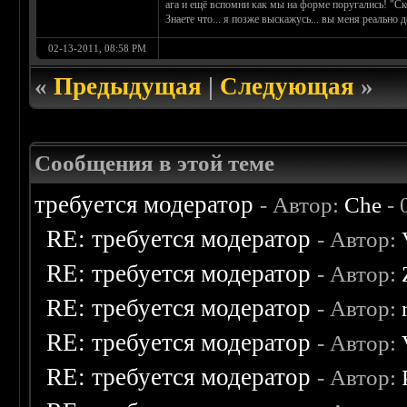
ага и ещё вспомни как мы на форме поругались! "С
Знаете что... я позже выскажусь... вы меня реально до
02-13-2011, 08:58 PM
«
Предыдущая
|
Следующая
»
Сообщения в этой теме
требуется модератор
- Автор:
Che
- 
RE: требуется модератор
- Автор:
RE: требуется модератор
- Автор:
RE: требуется модератор
- Автор:
RE: требуется модератор
- Автор:
RE: требуется модератор
- Автор: