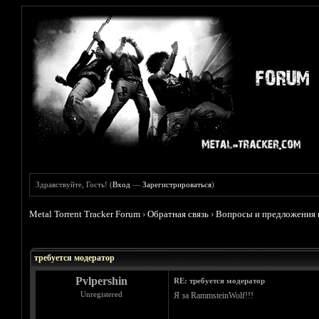
Здравствуйте, Гость! (
Вход
—
Зарегистрироваться
)
Metal Torrent Tracker Forum
›
Обратная связь
›
Вопросы и предложения 
Голосов: 5 - Средняя оценка: 5
1
2
3
4
5
требуется модератор
Pvlpershin
RE: требуется модератор
Unregistered
Я за RammsteinWolf!!!