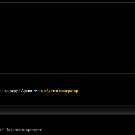
по трекеру
›
Архив
›
требуется модератор
ёл) Но рвение не пропадает)