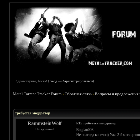
Здравствуйте, Гость! (
Вход
—
Зарегистрироваться
)
Metal Torrent Tracker Forum
›
Обратная связь
›
Вопросы и предложения 
Голосов: 5 - Средняя оценка: 5
1
2
3
4
5
требуется модератор
RammsteinWolf
RE: требуется модератор
Unregistered
Bogdan098
Не полгода конечно) Уже 2-й месяц пош