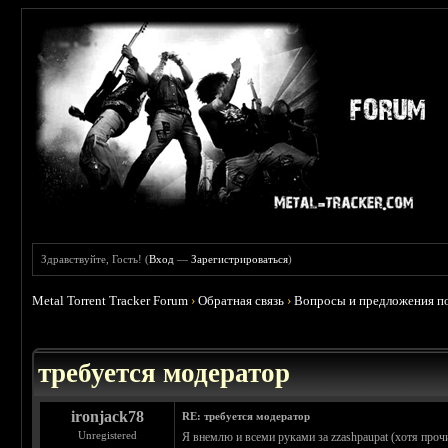
Здравствуйте, Гость! (
Вход
—
Зарегистрироваться
)
Metal Torrent Tracker Forum
›
Обратная связь
›
Вопросы и предложения по
требуется модератор
ironjack78
RE: требуется модератор
Unregistered
Я внемлю и всеми руками за zzashpaupat (хотя проч