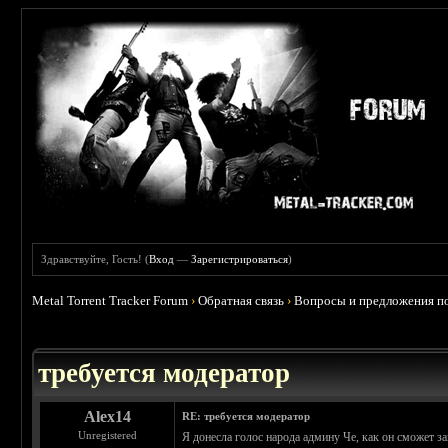
Здравствуйте, Гость! (
Вход
—
Зарегистрироваться
)
Metal Torrent Tracker Forum
›
Обратная связь
›
Вопросы и предложения по
требуется модератор
Alex14
RE: требуется модератор
Unregistered
Я донесла голос народа админу Че, как он сможет за