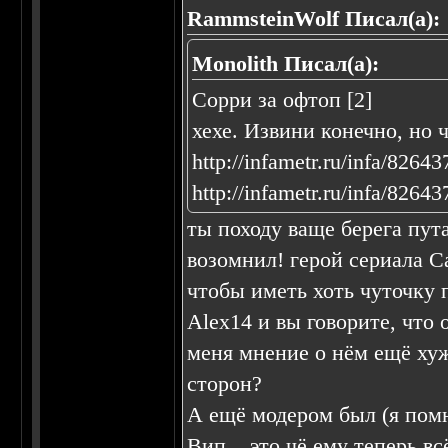
RammsteinWolf Писал(а):
Monolith Писал(а):
Сорри за офтоп [2]
хехе. Извини конечно, но 
http://infametr.ru/infa/82643
http://infametr.ru/infa/82643
ты походу ваще берега пута
возомнил! герой сериала Са
чтобы иметь хоть чуточку 
Alex14 и вы говорите, что о
меня мнение о нём ещё хуже
сторон?
А ещё модером был (я помн
Вип... это чё ему теперь вс